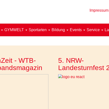
Impressum
!
GYMWELT
Sportarten
Bildung
Events
Service
La
Zeit - WTB-
5. NRW-
bandsmagazin
Landesturnfest 