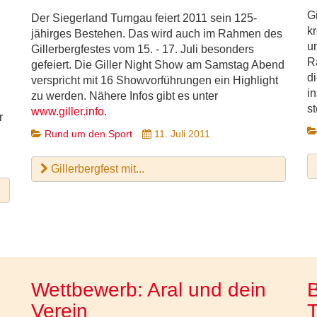
G
Der Siegerland Turngau feiert 2011 sein 125-
k
jähirges Bestehen. Das wird auch im Rahmen des
u
Gillerbergfestes vom 15. - 17. Juli besonders
R
gefeiert. Die Giller Night Show am Samstag Abend
d
verspricht mit 16 Showvorführungen ein Highlight
i
zu werden. Nähere Infos gibt es unter
s
www.giller.info
.
r
Rund um den Sport
11. Juli 2011
Gillerbergfest mit...
Wettbewerb: Aral und dein
B
Verein