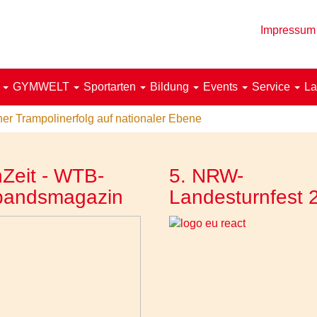
Impressum
!
GYMWELT
Sportarten
Bildung
Events
Service
La
her Trampolinerfolg auf nationaler Ebene
Zeit - WTB-
5. NRW-
bandsmagazin
Landesturnfest 