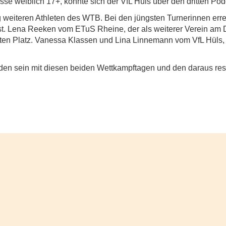
lasse weiblich 17+, konnte sich der VfL Hüls über den dritten Po
 weiteren Athleten des WTB. Bei den jüngsten Turnerinnen erre
t. Lena Reeken vom ETuS Rheine, der als weiterer Verein am D
rten Platz. Vanessa Klassen und Lina Linnemann vom VfL Hüls, e
en sein mit diesen beiden Wettkampftagen und den daraus resu