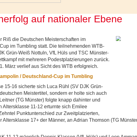
nerfolg auf nationaler Ebene
r Riß die Deutschen Meisterschaften im
Cup im Tumbling statt. Die teilnehmenden WTB-
DJK Grün-Weiß Nottuln, VfL Hüls und TSC Münster-
ettkampf mit mehreren Podestplatzierungen zurück.
 März verlief aus Sicht des WTB erfolgreich.
rampolin / Deutschland-Cup im Tumbling
se 15-16 sicherte sich Luca Rühl (SV DJK Grün-
deutschen Meistertitel, sondern er holte sich auch
Leitner (TG Münster) folgte knapp dahinter und
 Altersklasse 11-12 erturnte sich Emilee
ehntel Punktunterschied zur Zweitplatzierten,
der Altersklasse 17+ der Männer, an Adrian Thomson (TG Münster
 AK 11-12 männlich Dennis Klassen (VfL Hüls) und Leon Amman