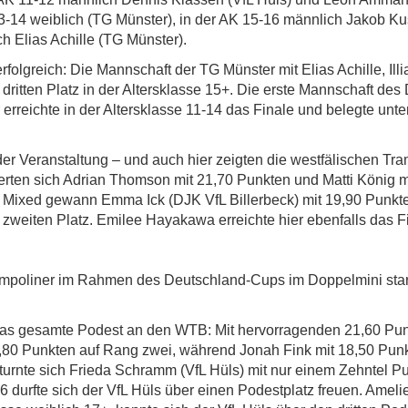
3-14 weiblich (TG Münster), in der AK 15-16 männlich Jakob K
h Elias Achille (TG Münster).
lgreich: Die Mannschaft der TG Münster mit Elias Achille, Illi
ritten Platz in der Altersklasse 15+. Die erste Mannschaft des 
reichte in der Altersklasse 11-14 das Finale und belegte unt
 der Veranstaltung – und auch hier zeigten die westfälischen Tr
herten sich Adrian Thomson mit 21,70 Punkten und Matti König 
-16 Mixed gewann Emma Ick (DJK VfL Billerbeck) mit 19,90 Pun
 zweiten Platz. Emilee Hayakawa erreichte hier ebenfalls das F
rampoliner im Rahmen des Deutschland-Cups im Doppelmini star
g das gesamte Podest an den WTB: Mit hervorragenden 21,60 P
19,80 Punkten auf Rang zwei, während Jonah Fink mit 18,50 Punkt
turnte sich Frieda Schramm (VfL Hüls) mit nur einem Zehntel Pu
16 durfte sich der VfL Hüls über einen Podestplatz freuen. Amel