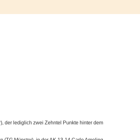
), der lediglich zwei Zehntel Punkte hinter dem
n (TG Münster), in der AK 13-14 Carlo Ameling