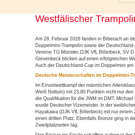
Westfälischer Trampoli
Am 28. Februar 2026 fanden in Biberach an de
Doppelmini-Trampolin sowie der Deutschland-
Vereine TG Münster, DJK VfL Billerbeck, SV 
Gievenbeck blicken auf einen erfolgreichen W
Auch der Deutschland-Cup im Doppelmini am 1.
Deutsche Meisterschaften im Doppelmini-T
Im Einzelwettkampf der männlichen Altersklas
Weiß Nottuln) mit 23,80 Punkten nicht nur den 
die Qualifikation für die JWM im DMT. Michael 
wurde Deutscher Vizemeister. In der weiblichen
Hayakawa (DJK VfL Billerbeck) mit nur einem Z
einen dritten Platz. Ebenfalls Bronze ging in 
Zweitplatzierten lag.
Den Einzug ins Finale schafften zudem in der