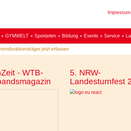
Impressum
!
GYMWELT
Sportarten
Bildung
Events
Service
La
insfunktionsträger jetzt erfassen
Zeit - WTB-
5. NRW-
bandsmagazin
Landesturnfest 