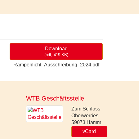
Download
(
pdf,
419 KB
)
Rampenlicht_Ausschreibung_2024.pdf
WTB Geschäftsstelle
Zum Schloss
Oberwerries
59073
Hamm
vCard