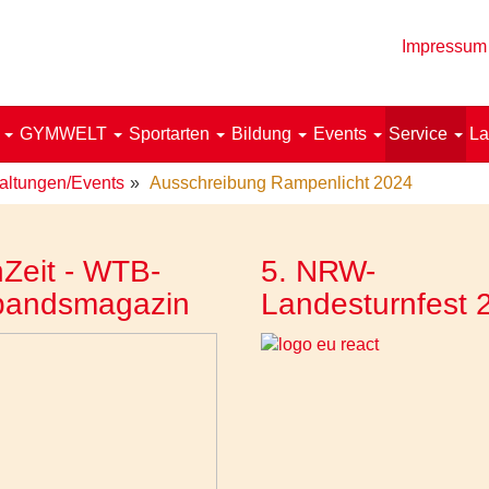
Impressum
!
GYMWELT
Sportarten
Bildung
Events
Service
La
altungen/Events
Ausschreibung Rampenlicht 2024
Zeit - WTB-
5. NRW-
bandsmagazin
Landesturnfest 