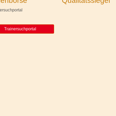
lenbörse
Qualitätssiegel
Trainersuchportal