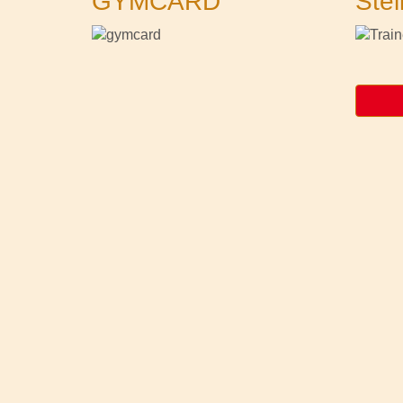
GYMCARD
Stel