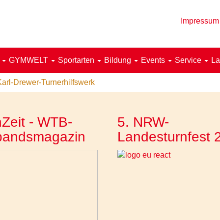
Impressum
!
GYMWELT
Sportarten
Bildung
Events
Service
La
Karl-Drewer-Turnerhilfswerk
Zeit - WTB-
5. NRW-
bandsmagazin
Landesturnfest 