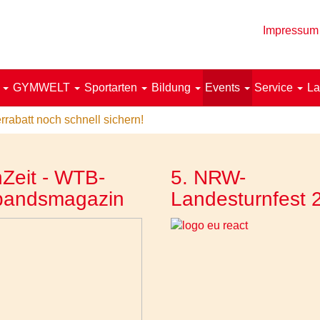
Impressum
!
GYMWELT
Sportarten
Bildung
Events
Service
La
rabatt noch schnell sichern!
Zeit - WTB-
5. NRW-
bandsmagazin
Landesturnfest 