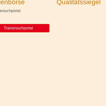
lenbörse
Qualitätssiegel
Trainersuchportal