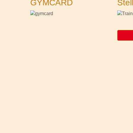
GYMCARD
Stel