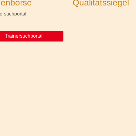
lenbörse
Qualitätssiegel
Trainersuchportal