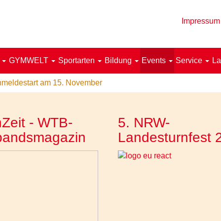
Impressum
!
GYMWELT
Sportarten
Bildung
Events
Service
La
nmeldestart am 15. November
Zeit - WTB-
5. NRW-
bandsmagazin
Landesturnfest 