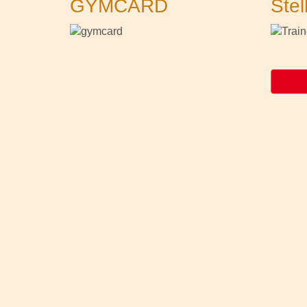
GYMCARD
Stel