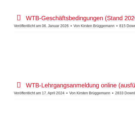
t
p
WTB-Geschäftsbedingungen (Stand 202
d
Veröffentlicht am 06. Januar 2026
Von
Kirsten Brüggemann
815 Dow
f
p
WTB-Lehrgangsanmeldung online (ausfül
d
Veröffentlicht am 17. April 2024
Von
Kirsten Brüggemann
2833 Downl
f