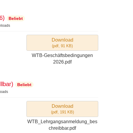
6)
Beliebt
nloads
Download
(
pdf,
91 KB
)
WTB-Geschäftsbedingungen
2026.pdf
lbar)
Beliebt
oads
Download
(
pdf,
191 KB
)
WTB_Lehrgangsanmeldung_bes
chreibbar.pdf