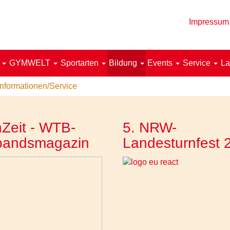
Impressum
!
GYMWELT
Sportarten
Bildung
Events
Service
La
Informationen/Service
Zeit - WTB-
5. NRW-
bandsmagazin
Landesturnfest 