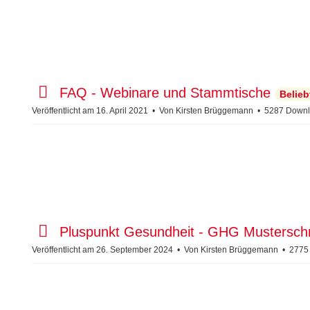
p
FAQ - Webinare und Stammtische
Belieb
d
Veröffentlicht am 16. April 2021
Von
Kirsten Brüggemann
5287 Downl
f
D
Pluspunkt Gesundheit - GHG Mustersch
o
Veröffentlicht am 26. September 2024
Von
Kirsten Brüggemann
2775
k
u
m