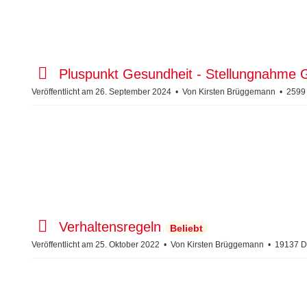
p
Pluspunkt Gesundheit - Stellungnahm
d
Veröffentlicht am 26. September 2024
Von
Kirsten Brüggemann
2599
f
d
Verhaltensregeln
Beliebt
e
Veröffentlicht am 25. Oktober 2022
Von
Kirsten Brüggemann
19137 D
f
a
u