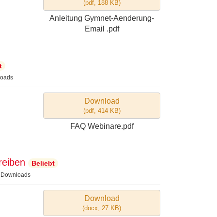
(
pdf,
188 KB
)
Anleitung Gymnet-Aenderung-
Email .pdf
t
oads
Download
(
pdf,
414 KB
)
FAQ Webinare.pdf
reiben
Beliebt
 Downloads
Download
(
docx,
27 KB
)