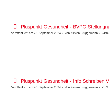
e
n
t
p
Pluspunkt Gesundheit - BVPG Stellung
d
Veröffentlicht am 26. September 2024
Von
Kirsten Brüggemann
2494
f
p
Pluspunkt Gesundheit - Info Schreiben V
d
Veröffentlicht am 26. September 2024
Von
Kirsten Brüggemann
2571
f