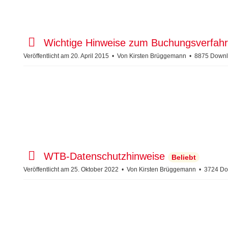
l
t
p
Wichtige Hinweise zum Buchungsverfah
d
Veröffentlicht am 20. April 2015
Von
Kirsten Brüggemann
8875 Downl
f
d
WTB-Datenschutzhinweise
Beliebt
e
Veröffentlicht am 25. Oktober 2022
Von
Kirsten Brüggemann
3724 Do
f
a
u
l