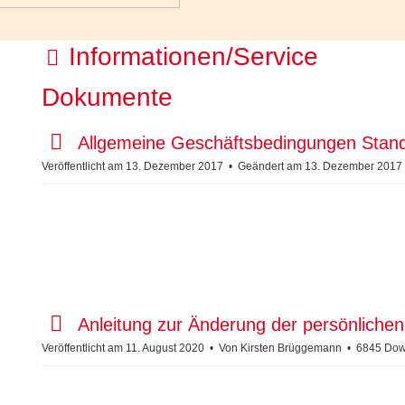
O
Informationen/Service
r
Dokumente
d
p
Allgemeine Geschäftsbedingungen Stan
n
d
Veröffentlicht am 13. Dezember 2017
Geändert am 13. Dezember 201
e
f
r
p
Anleitung zur Änderung der persönlich
d
Veröffentlicht am 11. August 2020
Von
Kirsten Brüggemann
6845 Dow
f