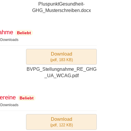
PluspunktGesundheit-
GHG_Musterschreiben.docx
nahme
Beliebt
 Downloads
Download
(
pdf,
183 KB
)
BVPG_Stellungnahme_RE_GHG
_UA_WCAG.pdf
ereine
Beliebt
 Downloads
Download
(
pdf,
122 KB
)