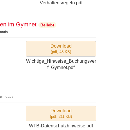
Verhaltensregeln.pdf
ren im Gymnet
Beliebt
oads
Download
(
pdf,
48 KB
)
Wichtige_Hinweise_Buchungsver
f_Gymnet.pdf
wnloads
Download
(
pdf,
211 KB
)
WTB-Datenschutzhinweise.pdf