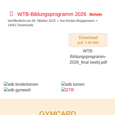
p
WTB-Bildungsprogramm 2026
Beliebt
d
Veröffentlicht am 28. Oktober 2025
Von
Kirsten Brüggemann
14001 Downloads
f
Download
(
pdf,
5.90 MB
)
WTB-
Bildungsprogramm-
2026_final (web).pdf
GYMCARD