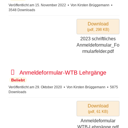
e
f
Veröffentlicht am 15. November 2022
Von
Kirsten Brüggemann
3548 Downloads
a
r
u
Download
l
(
pdf,
298 KB
)
t
2023 schriftliches
Anmeldeformular_Fo
rmularfelder.pdf
p
Anmeldeformular-WTB Lehrgänge
d
Beliebt
f
Veröffentlicht am 29. Oktober 2020
Von
Kirsten Brüggemann
5875
Downloads
Download
(
pdf,
61 KB
)
Anmeldeformular
WTB-Lehrgänge.pdf