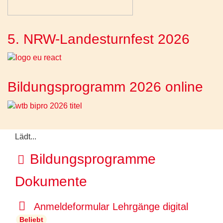
5. NRW-Landesturnfest 2026
Bildungsprogramm 2026 online
Lädt...
O
Bildungsprogramme
r
Dokumente
d
d
Anmeldeformular Lehrgänge digital
n
e
Beliebt