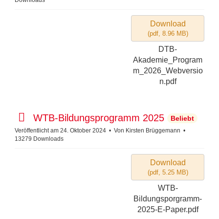
Download
(
pdf,
8.96 MB
)
DTB-
Akademie_Program
m_2026_Webversio
n.pdf
p
WTB-Bildungsprogramm 2025
Beliebt
d
Veröffentlicht am 24. Oktober 2024
Von
Kirsten Brüggemann
13279 Downloads
f
Download
(
pdf,
5.25 MB
)
WTB-
Bildungsporgramm-
2025-E-Paper.pdf