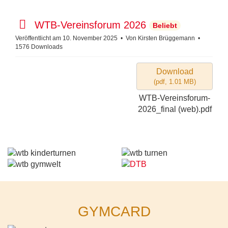
p
WTB-Vereinsforum 2026
Beliebt
d
Veröffentlicht am 10. November 2025
Von
Kirsten Brüggemann
1576 Downloads
f
Download
(
pdf,
1.01 MB
)
WTB-Vereinsforum-
2026_final (web).pdf
GYMCARD