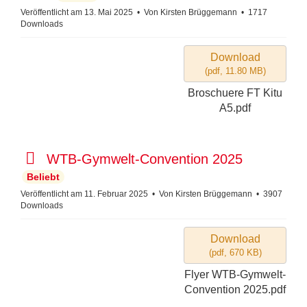
e
f
Veröffentlicht am 13. Mai 2025
Von
Kirsten Brüggemann
1717
Downloads
r
Download
(
pdf,
11.80 MB
)
Broschuere FT Kitu
A5.pdf
p
WTB-Gymwelt-Convention 2025
d
Beliebt
f
Veröffentlicht am 11. Februar 2025
Von
Kirsten Brüggemann
3907
Downloads
Download
(
pdf,
670 KB
)
Flyer WTB-Gymwelt-
Convention 2025.pdf