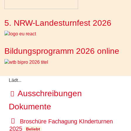
5. NRW-Landesturnfest 2026
Bildungsprogramm 2026 online
Lädt...
O
Ausschreibungen
r
Dokumente
d
p
Broschüre Fachagung KInderturnen
n
d
2025
Beliebt