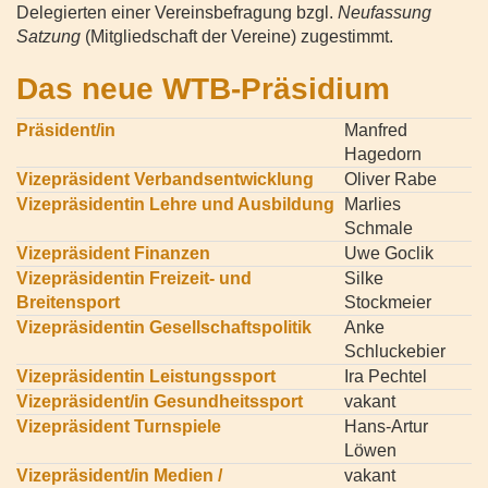
Delegierten einer Vereinsbefragung bzgl.
Neufassung
Satzung
(Mitgliedschaft der Vereine) zugestimmt.
Das neue WTB-Präsidium
Präsident/in
Manfred
Hagedorn
Vizepräsident Verbandsentwicklung
Oliver Rabe
Vizepräsidentin Lehre und Ausbildung
Marlies
Schmale
Vizepräsident Finanzen
Uwe Goclik
Vizepräsidentin Freizeit- und
Silke
Breitensport
Stockmeier
Vizepräsidentin Gesellschaftspolitik
Anke
Schluckebier
Vizepräsidentin Leistungssport
Ira Pechtel
Vizepräsident/in Gesundheitssport
vakant
Vizepräsident Turnspiele
Hans-Artur
Löwen
Vizepräsident/in Medien /
vakant