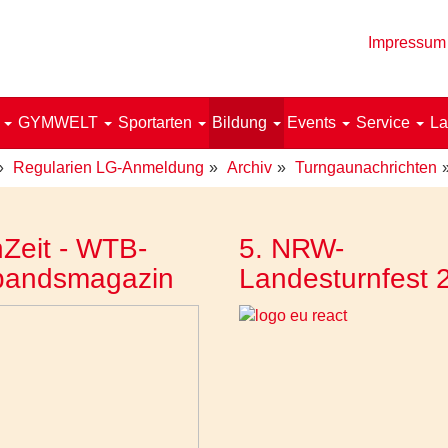
Impressum
!
GYMWELT
Sportarten
Bildung
Events
Service
La
Regularien LG-Anmeldung
Archiv
Turngaunachrichten
Zeit - WTB-
5. NRW-
bandsmagazin
Landesturnfest 