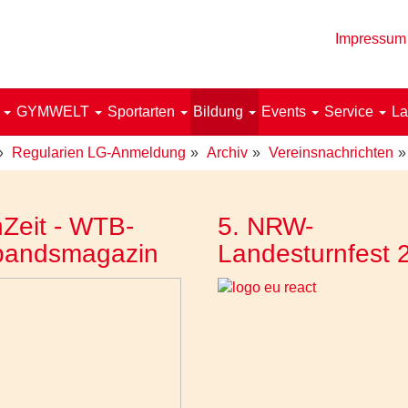
Impressum
!
GYMWELT
Sportarten
Bildung
Events
Service
La
Regularien LG-Anmeldung
Archiv
Vereinsnachrichten
Zeit - WTB-
5. NRW-
bandsmagazin
Landesturnfest 