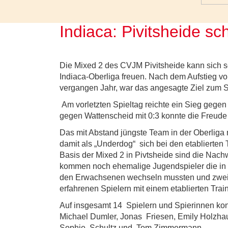
Indiaca: Pivitsheide sc
Die Mixed 2 des CVJM Pivitsheide kann sich sch
Indiaca-Oberliga freuen. Nach dem Aufstieg v
vergangen Jahr, war das angesagte Ziel zum S
Am vorletzten Spieltag reichte ein Sieg gege
gegen Wattenscheid mit 0:3 konnte die Freude
Das mit Abstand jüngste Team in der Oberliga 
damit als „Underdog“ sich bei den etablierte
Basis der Mixed 2 in Pivtsheide sind die Nac
kommen noch ehemalige Jugendspieler die in d
den Erwachsenen wechseln mussten und zwei 
erfahrenen Spielern mit einem etablierten Train
Auf insgesamt 14 Spielern und Spierinnen konn
Michael Dumler, Jonas Friesen, Emily Holzhaue
Sophie Schultz und Tom Zimmermann.