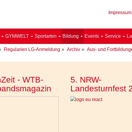
Impressum
!
GYMWELT
Sportarten
Bildung
Events
Service
La
Regularien LG-Anmeldung
Archiv
Aus- und Fortbildung
Zeit - WTB-
5. NRW-
bandsmagazin
Landesturnfest 