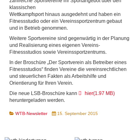
zahlreiche Sportvereine ihr Sportangebot über den
klassischen
Wettkampfsport hinaus ausgedehnt und haben ein
Fitnessstudio oder ein Vereinssportzentrum gebaut
und in Betrieb genommen.
Weitere Sportvereine sind gegenwärtig in der Planung
und Realisierung eines eigenen Vereins-
Fitnessstudios sowie Vereinssportzentrums.
In der Broschüre „Der Sportverein als Betreiber eines
Fitnessstudios“ finden Vereine die vereinsrechtlichen
und steuerlichen Fakten als Arbeitshilfe und
Orientierung für Ihren Verein.
pdf
Die neue LSB-Broschüre kann
hier
(
1.97 MB
)
heruntergeladen werden.
WTB-Newsletter
15. September 2015