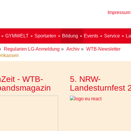
Impressum
!
GYMWELT
Sportarten
Bildung
Events
Service
La
Regularien LG-Anmeldung
Archiv
WTB-Newsletter
enkassen
Zeit - WTB-
5. NRW-
bandsmagazin
Landesturnfest 