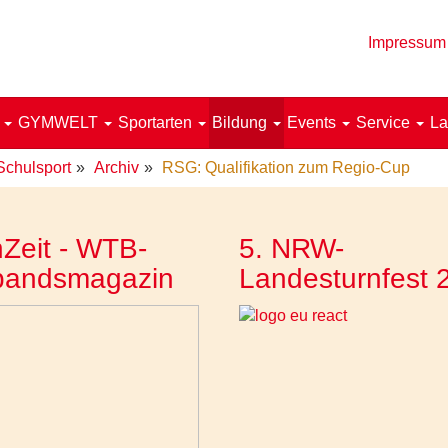
Impressum
!
GYMWELT
Sportarten
Bildung
Events
Service
La
Schulsport
Archiv
RSG: Qualifikation zum Regio-Cup
Zeit - WTB-
5. NRW-
bandsmagazin
Landesturnfest 