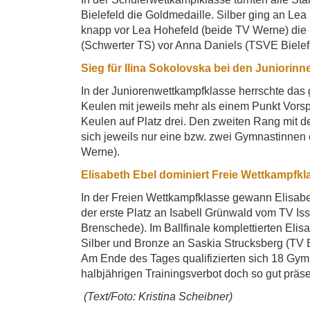
Bielefeld die Goldmedaille. Silber ging an Le
knapp vor Lea Hohefeld (beide TV Werne) die 
(Schwerter TS) vor Anna Daniels (TSVE Bielef
Sieg für Ilina Sokolovska bei den Juniorinn
In der Juniorenwettkampfklasse herrschte das 
Keulen mit jeweils mehr als einem Punkt Vorsp
Keulen auf Platz drei. Den zweiten Rang mit d
sich jeweils nur eine bzw. zwei Gymnastinnen
Werne).
Elisabeth Ebel dominiert Freie Wettkampfkl
In der Freien Wettkampfklasse gewann Elisabe
der erste Platz an Isabell Grünwald vom TV Iss
Brenschede). Im Ballfinale komplettierten Eli
Silber und Bronze an Saskia Strucksberg (TV
Am Ende des Tages qualifizierten sich 18 Gym
halbjährigen Trainingsverbot doch so gut präse
(Text/Foto: Kristina Scheibner)