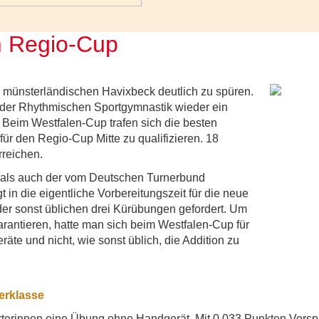
m Regio-Cup
 münsterländischen Havixbeck deutlich zu spüren.
n der Rhythmischen Sportgymnastik wieder ein
. Beim Westfalen-Cup trafen sich die besten
r den Regio-Cup Mitte zu qualifizieren. 18
reichen.
, als auch der vom Deutschen Turnerbund
in die eigentliche Vorbereitungszeit für die neue
der sonst üblichen drei Kürübungen gefordert. Um
garantieren, hatte man sich beim Westfalen-Cup für
te und nicht, wie sonst üblich, die Addition zu
erklasse
tarterinnen eine Übung ohne Handgerät. Mit 0,033 Punkten Vor