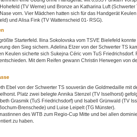
a Hohefeld (TV Werne) und Bronze an Katharina Luft (Schwerter T
Nase vorn. Vier Mädchen hatten sich für das Handgerät Keulen
eld) und Alisa Fink (TV Wattenscheid 01- RSG).
en
größte Starterfeld. Ilina Sokolovska vom TSVE Bielefeld konnte
rung den Sieg sichern. Adelina Elzer von der Schwerter TS kam
en Keulen sicherte sich Sukejna Céric vom TuS Friedrichsdorf.
 entschieden. Mit dem Reifen gewann Christin Herwegen von d
asse
th Ebel von der Schwerter TS souverän die Goldmedaille mit d
elhorst. Platz zwei belegte Annika Stenzel (TV Isselhorst) gef
sabeth Grasmik (TuS Friedrichsdorf) und Isabell Grünwald (TV Is
 Bochum-Brenschede) und Luise Leipelt (TG Münster).
nastinnen des WTB zum Regio-Cup Mitte und bei allen dominier
ntiert zu haben.