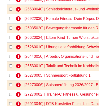
[26530040] | Schiedsrichteraus- und -weiterbild
[26922030] | Female Fitness  Dein Körper, Dein
[26935020] | Bewegungsharmonie für den Rücken
[26620024] | Eltern-Kind-Turnen Wie strukturier
[26260010] | Übungsleiterfortbildung Schwimm
[26440050] | Arbeits-, Organisations- und Train
[26530010] | Taktik und Technik im Korbballspor
[26270005] | Schneesport Fortbildung 1
[26270006] | Saisoneröffnung 2026/2027 - Einlä
[27270002] | Trainer-C Fitness u. Gesundheit \"N
[26913040] | DTB-Kursleiter Fit mit LineDance