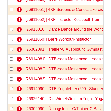
[26911051] | 4XF Screens & Correct Exercises
[26911052] | 4XF Instructor Kettlebell-Training
[26913010] | Dance Dance around the World
[26911060] | Barre Workout-Instructor
[26302091] | Trainer-C Ausbildung Gymnastik/
[26914081] | DTB-Yoga Mastermodul Yoga & Anat
[26914082] | DTB-Yoga Mastermodul Yoga & Anat
[26914083] | DTB-Yoga Mastermodul Yoga & Anato
[26914090] | DTB-Yogalehrer (500+ Stunden)  
[26926140] | Die Wirbelsäule im Yoga - Yogaa
[26302090] | Übungsleiter-C/Trainer-C Basisqua