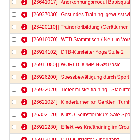
[26641017] | Anerkennungsmodul Basisqualifizi
[26937030] | Gesundes Training  gewusst wie
[26420110] | Trainerfortbildung (Gerätturnen wei
[26916070] | WTB Stammtisch \"Neu im Vorstand
[26914102] | DTB-Kursleiter Yoga Stufe 2
[26911080] | WORLD JUMPING® Basic
[26926200] | Stressbewältigung durch Sport - 
[26932020] | Tiefenmuskeltraining - Stabilität vo
[26621024] | Kinderturnen an Geräten  Turnhits fü
[26302120] | Kurs 3 Selbstlernkurs Safe Sport &
[26912280] | Effektives Krafttraining im GroupFi
[26913030] | DTB-Kursleiter Kindertanz