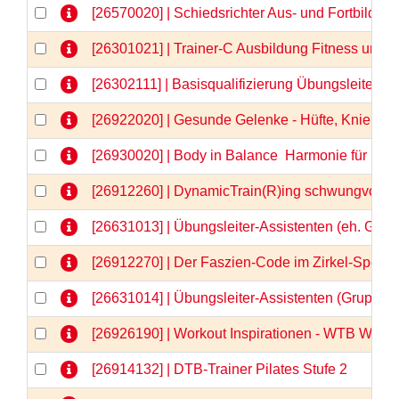
[26570020] | Schiedsrichter Aus- und Fortbildu
[26301021] | Trainer-C Ausbildung Fitness und
[26302111] | Basisqualifizierung Übungsleiter-C
[26922020] | Gesunde Gelenke - Hüfte, Knie & Co
[26930020] | Body in Balance  Harmonie für Kör
[26912260] | DynamicTrain(R)ing schwungvolle 
[26631013] | Übungsleiter-Assistenten (eh. Gru
[26912270] | Der Faszien-Code im Zirkel-Spezia
[26631014] | Übungsleiter-Assistenten (Gruppe
[26926190] | Workout Inspirationen - WTB Webi
[26914132] | DTB-Trainer Pilates Stufe 2