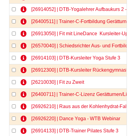
[26914052] | DTB-Yogalehrer Aufbaukurs 2 - We
[26400511] | Trainer-C-Fortbildung Gerätturnen
[26913050] | Fit mit LineDance  Kursleiter-Upda
[26570040] | Schiedsrichter Aus- und Fortbildun
[26914103] | DTB-Kursleiter Yoga Stufe 3
[26912300] | DTB-Kursleiter Rückengymnastik
[26210030] | Fit zu Zweit
[26400711] | Trainer-C-Lizenz Gerätturnen/Liz
[26926210] | Raus aus der Kohlenhydrat-Falle 
[26926220] | Dance Yoga - WTB Webinar
[26914133] | DTB-Trainer Pilates Stufe 3