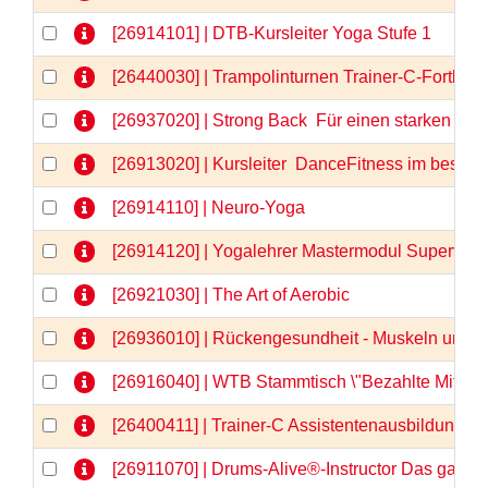
[26914101] | DTB-Kursleiter Yoga Stufe 1
[26440030] | Trampolinturnen Trainer-C-Fortbil
[26937020] | Strong Back  Für einen starken u
[26913020] | Kursleiter  DanceFitness im besten 
[26914110] | Neuro-Yoga
[26914120] | Yogalehrer Mastermodul Supervis
[26921030] | The Art of Aerobic
[26936010] | Rückengesundheit - Muskeln und F
[26916040] | WTB Stammtisch \"Bezahlte Mitarbe
[26400411] | Trainer-C Assistentenausbildung, Te
[26911070] | Drums-Alive®-Instructor Das ganz