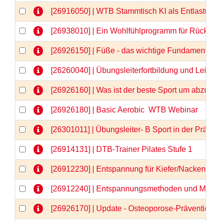
[26916050] | WTB Stammtisch KI als Entlastung 
[26938010] | Ein Wohlfühlprogramm für Rücken 
[26926150] | Füße - das wichtige Fundament -
[26260040] | Übungsleiterfortbildung und Lei
[26926160] | Was ist der beste Sport um abzu
[26926180] | Basic Aerobic  WTB Webinar
[26301011] | Übungsleiter- B Sport in der Prä
[26914131] | DTB-Trainer Pilates Stufe 1
[26912230] | Entspannung für Kiefer/Nacken/Sch
[26912240] | Entspannungsmethoden und Medita
[26926170] | Update - Osteoporose-Prävention