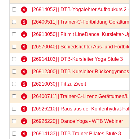
[26914052] | DTB-Yogalehrer Aufbaukurs 2 - We
[26400511] | Trainer-C-Fortbildung Gerätturnen
[26913050] | Fit mit LineDance  Kursleiter-Upda
[26570040] | Schiedsrichter Aus- und Fortbildun
[26914103] | DTB-Kursleiter Yoga Stufe 3
[26912300] | DTB-Kursleiter Rückengymnastik
[26210030] | Fit zu Zweit
[26400711] | Trainer-C-Lizenz Gerätturnen/Liz
[26926210] | Raus aus der Kohlenhydrat-Falle 
[26926220] | Dance Yoga - WTB Webinar
[26914133] | DTB-Trainer Pilates Stufe 3