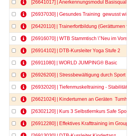
[26641017] | Anerkennungsmodul Basisqualifizi
[26937030] | Gesundes Training  gewusst wie
[26420110] | Trainerfortbildung (Gerätturnen wei
[26916070] | WTB Stammtisch \"Neu im Vorstand
[26914102] | DTB-Kursleiter Yoga Stufe 2
[26911080] | WORLD JUMPING® Basic
[26926200] | Stressbewältigung durch Sport - 
[26932020] | Tiefenmuskeltraining - Stabilität vo
[26621024] | Kinderturnen an Geräten  Turnhits fü
[26302120] | Kurs 3 Selbstlernkurs Safe Sport &
[26912280] | Effektives Krafttraining im GroupFi
[26913030] | DTB-Kursleiter Kindertanz