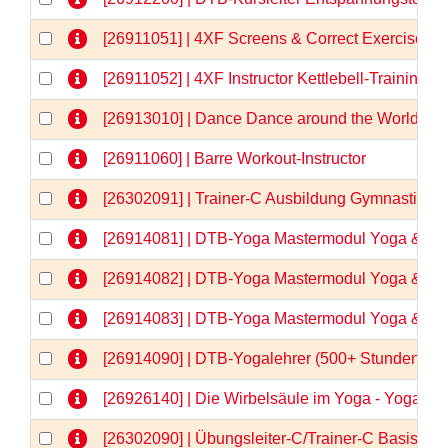
[26911051] | 4XF Screens & Correct Exercises
[26911052] | 4XF Instructor Kettlebell-Training
[26913010] | Dance Dance around the World
[26911060] | Barre Workout-Instructor
[26302091] | Trainer-C Ausbildung Gymnastik/
[26914081] | DTB-Yoga Mastermodul Yoga & Anat
[26914082] | DTB-Yoga Mastermodul Yoga & Anat
[26914083] | DTB-Yoga Mastermodul Yoga & Anato
[26914090] | DTB-Yogalehrer (500+ Stunden)  
[26926140] | Die Wirbelsäule im Yoga - Yogaa
[26302090] | Übungsleiter-C/Trainer-C Basisqua