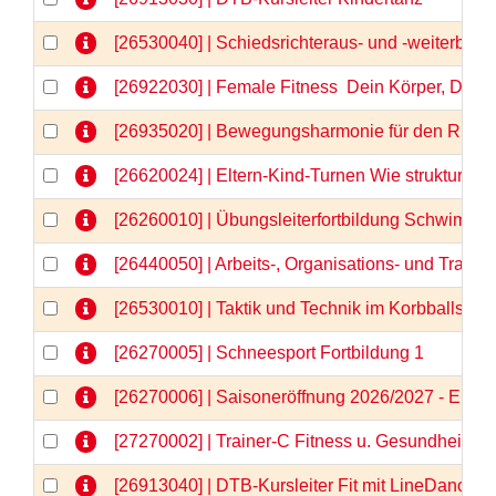
[26530040] | Schiedsrichteraus- und -weiterbild
[26922030] | Female Fitness  Dein Körper, Dein
[26935020] | Bewegungsharmonie für den Rücken
[26620024] | Eltern-Kind-Turnen Wie strukturier
[26260010] | Übungsleiterfortbildung Schwimm
[26440050] | Arbeits-, Organisations- und Train
[26530010] | Taktik und Technik im Korbballspor
[26270005] | Schneesport Fortbildung 1
[26270006] | Saisoneröffnung 2026/2027 - Einlä
[27270002] | Trainer-C Fitness u. Gesundheit \"N
[26913040] | DTB-Kursleiter Fit mit LineDance