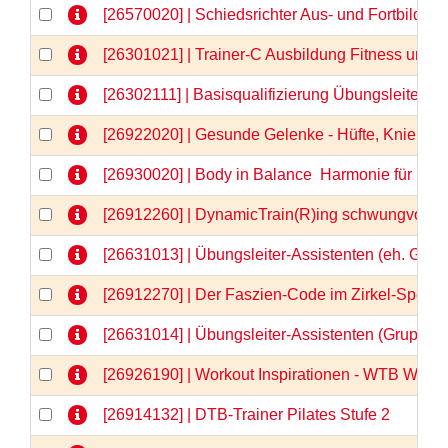
[26570020] | Schiedsrichter Aus- und Fortbildu
[26301021] | Trainer-C Ausbildung Fitness und
[26302111] | Basisqualifizierung Übungsleiter-C
[26922020] | Gesunde Gelenke - Hüfte, Knie & Co
[26930020] | Body in Balance  Harmonie für Kör
[26912260] | DynamicTrain(R)ing schwungvolle 
[26631013] | Übungsleiter-Assistenten (eh. Gru
[26912270] | Der Faszien-Code im Zirkel-Spezia
[26631014] | Übungsleiter-Assistenten (Gruppe
[26926190] | Workout Inspirationen - WTB Webi
[26914132] | DTB-Trainer Pilates Stufe 2