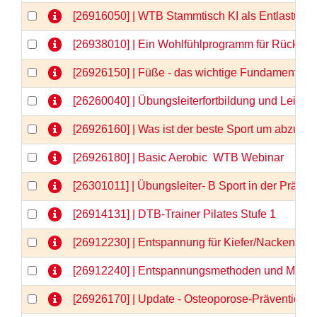
[26916050] | WTB Stammtisch KI als Entlastung 
[26938010] | Ein Wohlfühlprogramm für Rücken 
[26926150] | Füße - das wichtige Fundament -
[26260040] | Übungsleiterfortbildung und Lei
[26926160] | Was ist der beste Sport um abzu
[26926180] | Basic Aerobic  WTB Webinar
[26301011] | Übungsleiter- B Sport in der Prä
[26914131] | DTB-Trainer Pilates Stufe 1
[26912230] | Entspannung für Kiefer/Nacken/Sch
[26912240] | Entspannungsmethoden und Medita
[26926170] | Update - Osteoporose-Prävention