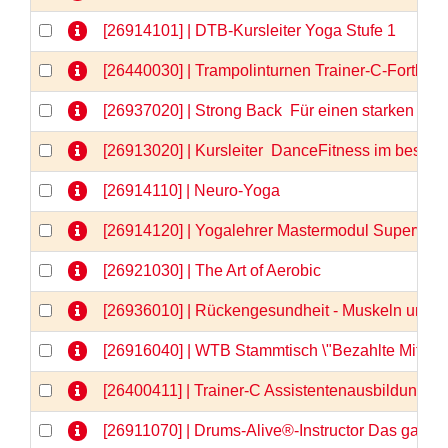
[26914101] | DTB-Kursleiter Yoga Stufe 1
[26440030] | Trampolinturnen Trainer-C-Fortbil
[26937020] | Strong Back  Für einen starken u
[26913020] | Kursleiter  DanceFitness im besten 
[26914110] | Neuro-Yoga
[26914120] | Yogalehrer Mastermodul Supervis
[26921030] | The Art of Aerobic
[26936010] | Rückengesundheit - Muskeln und F
[26916040] | WTB Stammtisch \"Bezahlte Mitarbe
[26400411] | Trainer-C Assistentenausbildung, Te
[26911070] | Drums-Alive®-Instructor Das ganz