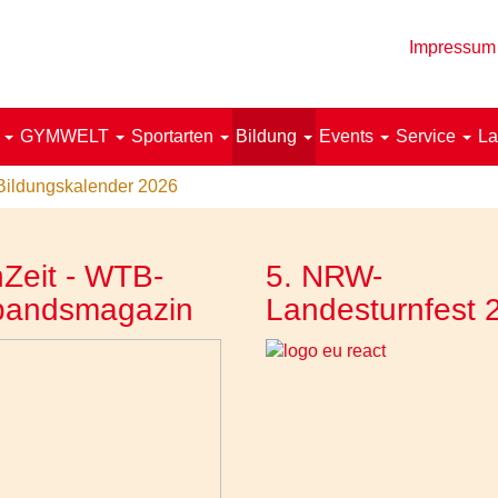
Impressum
!
GYMWELT
Sportarten
Bildung
Events
Service
La
Bildungskalender 2026
Zeit - WTB-
5. NRW-
bandsmagazin
Landesturnfest 