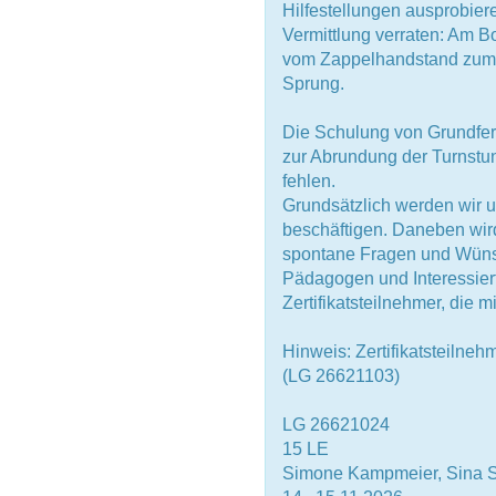
Hilfestellungen ausprobier
Vermittlung verraten: Am 
vom Zappelhandstand zum 
Sprung.
Die Schulung von Grundfer
zur Abrundung der Turnstun
fehlen.
Grundsätzlich werden wir u
beschäftigen. Daneben wird
spontane Fragen und Wünsc
Pädagogen und Interessier
Zertifikatsteilnehmer, die m
Hinweis: Zertifikatsteilne
(LG 26621103)
LG 26621024
15 LE
Simone Kampmeier, Sina S