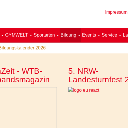
Impressum
!
GYMWELT
Sportarten
Bildung
Events
Service
La
Bildungskalender 2026
Zeit - WTB-
5. NRW-
bandsmagazin
Landesturnfest 