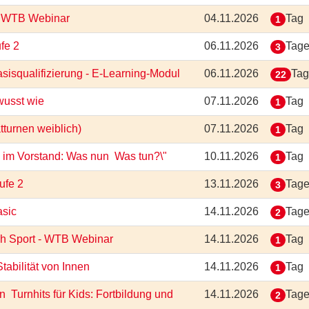
 - WTB Webinar
04.11.2026
Tag
1
ufe 2
06.11.2026
Tag
3
isqualifizierung - E-Learning-Modul
06.11.2026
Ta
22
ewusst wie
07.11.2026
Tag
1
ätturnen weiblich)
07.11.2026
Tag
1
im Vorstand: Was nun  Was tun?\"
10.11.2026
Tag
1
tufe 2
13.11.2026
Tag
3
asic
14.11.2026
Tag
2
rch Sport - WTB Webinar
14.11.2026
Tag
1
Stabilität von Innen
14.11.2026
Tag
1
 Turnhits für Kids: Fortbildung und
14.11.2026
Tag
2