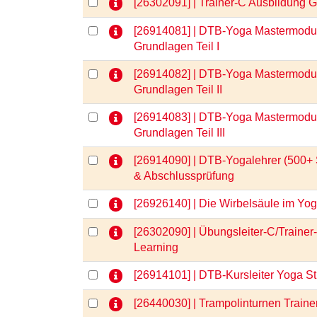
[26302091] | Trainer-C Ausbildung
[26914081] | DTB-Yoga Mastermodul
Grundlagen Teil I
[26914082] | DTB-Yoga Mastermodul
Grundlagen Teil II
[26914083] | DTB-Yoga Mastermodul
Grundlagen Teil III
[26914090] | DTB-Yogalehrer (500+ 
& Abschlussprüfung
[26926140] | Die Wirbelsäule im Y
[26302090] | Übungsleiter-C/Trainer
Learning
[26914101] | DTB-Kursleiter Yoga S
[26440030] | Trampolinturnen Traine