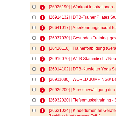
[26926190] | Workout Inspirationen
[26914132] | DTB-Trainer Pilates St
[26641017] | Anerkennungsmodul Bas
[26937030] | Gesundes Training  g
[26420110] | Trainerfortbildung (Ger
[26916070] | WTB Stammtisch \"Neu 
[26914102] | DTB-Kursleiter Yoga S
[26911080] | WORLD JUMPING® B
[26926200] | Stressbewältigung du
[26932020] | Tiefenmuskeltraining - 
[26621024] | Kinderturnen an Geräten 