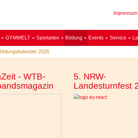
Impressum
!
GYMWELT
Sportarten
Bildung
Events
Service
La
Bildungskalender 2026
Zeit - WTB-
5. NRW-
bandsmagazin
Landesturnfest 