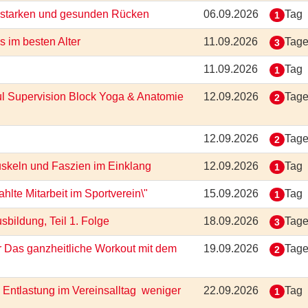
en starken und gesunden Rücken
06.09.2026
Tag
1
ss im besten Alter
11.09.2026
Tag
3
11.09.2026
Tag
1
ul Supervision Block Yoga & Anatomie
12.09.2026
Tag
2
12.09.2026
Tag
2
uskeln und Faszien im Einklang
12.09.2026
Tag
1
lte Mitarbeit im Sportverein\"
15.09.2026
Tag
1
sbildung, Teil 1. Folge
18.09.2026
Tag
3
r Das ganzheitliche Workout mit dem
19.09.2026
Tag
2
Entlastung im Vereinsalltag  weniger
22.09.2026
Tag
1