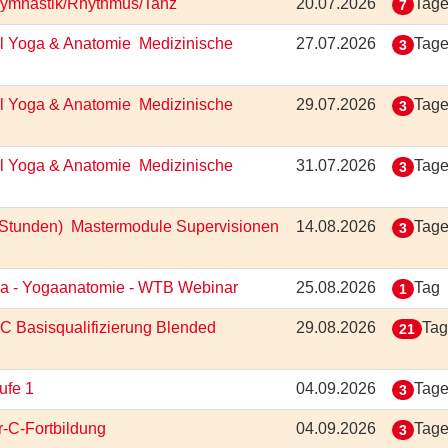
 Gymnastik/Rhythmus/Tanz
20.07.2026
Tag
7
 Yoga & Anatomie  Medizinische
27.07.2026
Tag
3
 Yoga & Anatomie  Medizinische
29.07.2026
Tag
3
 Yoga & Anatomie  Medizinische
31.07.2026
Tag
3
Stunden)  Mastermodule Supervisionen
14.08.2026
Tag
3
oga - Yogaanatomie - WTB Webinar
25.08.2026
Tag
1
-C Basisqualifizierung Blended
29.08.2026
Ta
21
tufe 1
04.09.2026
Tag
3
r-C-Fortbildung
04.09.2026
Tag
3