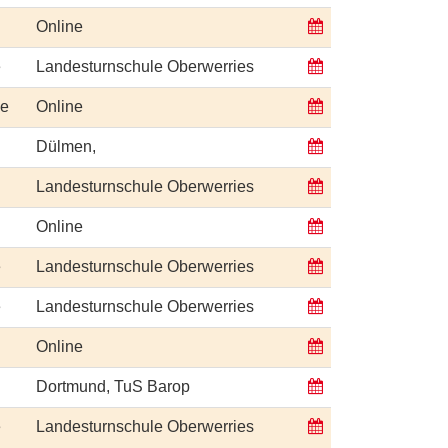
Online
e
Landesturnschule Oberwerries
ge
Online
Dülmen,
Landesturnschule Oberwerries
Online
e
Landesturnschule Oberwerries
e
Landesturnschule Oberwerries
Online
Dortmund, TuS Barop
e
Landesturnschule Oberwerries