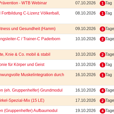
-Prävention - WTB Webinar
07.10.2026
Tag
1
 Fortbildung C-Lizenz Völkerball,
08.10.2026
Tag
1
 Fitness und Gesundheit (Hamm)
09.10.2026
Tag
3
ungsleiter-C / Trainer-C Paderborn
10.10.2026
Tag
2
e, Knie & Co. mobil & stabil
10.10.2026
Tag
2
onie für Körper und Geist
10.10.2026
Tag
1
hwungvolle Muskelintegration durch
16.10.2026
Tag
1
ten (eh. Gruppenhelfer) Grundmodul
16.10.2026
Tag
4
irkel-Spezial-Mix (15 LE)
17.10.2026
Tag
2
ten (Gruppenhelfer) Aufbaumodul
19.10.2026
Tag
4