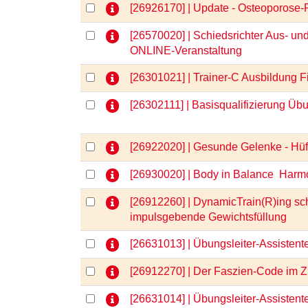
[26926170] | Update - Osteoporose
[26570020] | Schiedsrichter Aus- und
ONLINE-Veranstaltung
[26301021] | Trainer-C Ausbildung
[26302111] | Basisqualifizierung Üb
[26922020] | Gesunde Gelenke - Hüft
[26930020] | Body in Balance  Harm
[26912260] | DynamicTrain(R)ing sc
impulsgebende Gewichtsfüllung
[26631013] | Übungsleiter-Assisten
[26912270] | Der Faszien-Code im Z
[26631014] | Übungsleiter-Assisten