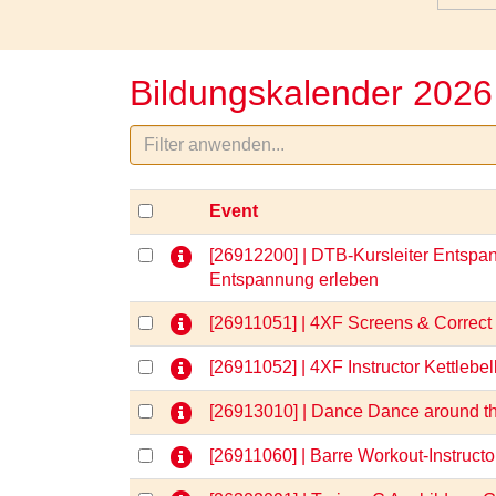
Bildungskalender 2026
Event
[26912200] | DTB-Kursleiter Entspan
Entspannung erleben
[26911051] | 4XF Screens & Correct
[26911052] | 4XF Instructor Kettlebel
[26913010] | Dance Dance around t
[26911060] | Barre Workout-Instruct