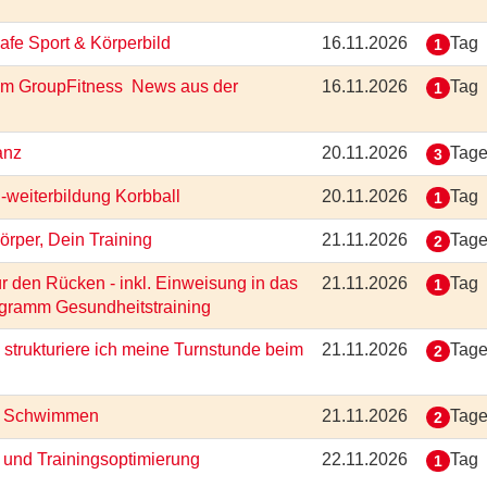
Safe Sport & Körperbild
16.11.2026
Tag
1
g im GroupFitness  News aus der
16.11.2026
Tag
1
tanz
20.11.2026
Tag
3
 -weiterbildung Korbball
20.11.2026
Tag
1
Körper, Dein Training
21.11.2026
Tag
2
 den Rücken - inkl. Einweisung in das
21.11.2026
Tag
1
ogramm Gesundheitstraining
 strukturiere ich meine Turnstunde beim
21.11.2026
Tag
2
ung Schwimmen
21.11.2026
Tag
2
- und Trainingsoptimierung
22.11.2026
Tag
1