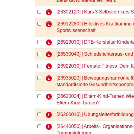
Zertifikat Kinderturnen Teil 2
[26302120] | Kurs 3 Selbstlernkurs 
[26912280] | Effektives Krafttrainin
Sportwissenschaft
[26913030] | DTB-Kursleiter Kinder
[26530040] | Schiedsrichteraus- und
[26922030] | Female Fitness  Dein 
[26935020] | Bewegungsharmonie für
standardisierte Gesundheitssportpr
[26620024] | Eltern-Kind-Turnen Wie
Eltern-Kind-Turnen?
[26260010] | Übungsleiterfortbild
[26440050] | Arbeits-, Organisations
Trampolinturnen