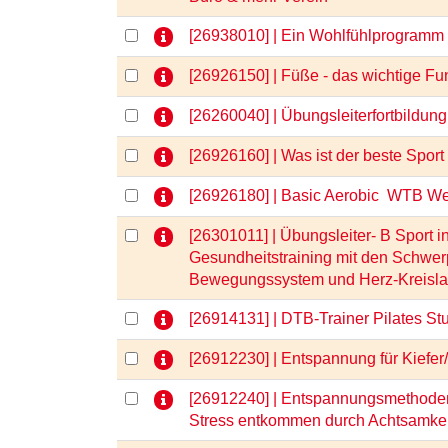
[26938010] | Ein Wohlfühlprogramm
[26926150] | Füße - das wichtige 
[26260040] | Übungsleiterfortbild
[26926160] | Was ist der beste Sp
[26926180] | Basic Aerobic  WTB W
[26301011] | Übungsleiter- B Sport i
Gesundheitstraining mit den Schwe
Bewegungssystem und Herz-Kreisl
[26914131] | DTB-Trainer Pilates St
[26912230] | Entspannung für Kiefe
[26912240] | Entspannungsmethoden
Stress entkommen durch Achtsamke