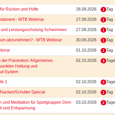
 für Rücken und Hüfte
26.09.2026
Tag
1
Fundament - WTB Webinar
27.09.2026
Tag
1
ung und Leistungsschulung Schwimmen
27.09.2026
Tag
1
ort um abzunehmen? - WTB Webinar
30.09.2026
Tag
1
ebinar
01.10.2026
Tag
1
n der Prävention: Allgemeines
02.10.2026
Tag
3
rpunkten Haltung und
auf-System
ufe 1
02.10.2026
Tag
3
r/Nacken/Schulter Special
02.10.2026
Tag
1
 und Meditation für Sportgruppen Dem
03.10.2026
Tag
2
it und Entspannung