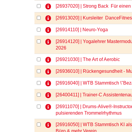
[26937020] | Strong Back  Für ein
[26913020] | Kursleiter  DanceFitne
[26914110] | Neuro-Yoga
[26914120] | Yogalehrer Mastermod
2026
[26921030] | The Art of Aerobic
[26936010] | Rückengesundheit - M
[26916040] | WTB Stammtisch \"Bezah
[26400411] | Trainer-C Assistentenau
[26911070] | Drums-Alive®-Instructo
pulsierenden Trommelrhythmus
[26916050] | WTB Stammtisch KI als 
Büro & mehr Verein