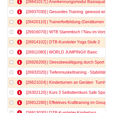
[26641017] | Anerkennungsmodul Basisqualifizi
[26937030] | Gesundes Training  gewusst wie
[26420110] | Trainerfortbildung (Gerätturnen wei
[26916070] | WTB Stammtisch \"Neu im Vorstand
[26914102] | DTB-Kursleiter Yoga Stufe 2
[26911080] | WORLD JUMPING® Basic
[26926200] | Stressbewältigung durch Sport - 
[26932020] | Tiefenmuskeltraining - Stabilität vo
[26621024] | Kinderturnen an Geräten  Turnhits fü
[26302120] | Kurs 3 Selbstlernkurs Safe Sport &
[26912280] | Effektives Krafttraining im GroupFi
[26913030] | DTB-Kursleiter Kindertanz