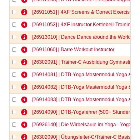
[26911051] | 4XF Screens & Correct Exercises
[26911052] | 4XF Instructor Kettlebell-Training
[26913010] | Dance Dance around the World
[26911060] | Barre Workout-Instructor
[26302091] | Trainer-C Ausbildung Gymnastik/
[26914081] | DTB-Yoga Mastermodul Yoga & Anat
[26914082] | DTB-Yoga Mastermodul Yoga & Anat
[26914083] | DTB-Yoga Mastermodul Yoga & Anato
[26914090] | DTB-Yogalehrer (500+ Stunden)  
[26926140] | Die Wirbelsäule im Yoga - Yogaa
[26302090] | Übungsleiter-C/Trainer-C Basisqua