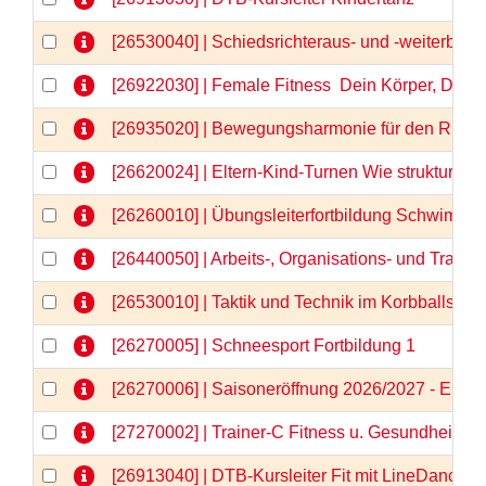
[26530040] | Schiedsrichteraus- und -weiterbild
[26922030] | Female Fitness  Dein Körper, Dein
[26935020] | Bewegungsharmonie für den Rücken
[26620024] | Eltern-Kind-Turnen Wie strukturier
[26260010] | Übungsleiterfortbildung Schwimm
[26440050] | Arbeits-, Organisations- und Train
[26530010] | Taktik und Technik im Korbballspor
[26270005] | Schneesport Fortbildung 1
[26270006] | Saisoneröffnung 2026/2027 - Einlä
[27270002] | Trainer-C Fitness u. Gesundheit \"N
[26913040] | DTB-Kursleiter Fit mit LineDance