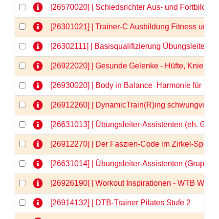
[26570020] | Schiedsrichter Aus- und Fortbildu
[26301021] | Trainer-C Ausbildung Fitness und
[26302111] | Basisqualifizierung Übungsleiter-C
[26922020] | Gesunde Gelenke - Hüfte, Knie & Co
[26930020] | Body in Balance  Harmonie für Kör
[26912260] | DynamicTrain(R)ing schwungvolle 
[26631013] | Übungsleiter-Assistenten (eh. Gru
[26912270] | Der Faszien-Code im Zirkel-Spezia
[26631014] | Übungsleiter-Assistenten (Gruppe
[26926190] | Workout Inspirationen - WTB Webi
[26914132] | DTB-Trainer Pilates Stufe 2