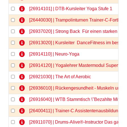
[26914101] | DTB-Kursleiter Yoga Stufe 1
[26440030] | Trampolinturnen Trainer-C-Fortbil
[26937020] | Strong Back  Für einen starken u
[26913020] | Kursleiter  DanceFitness im besten 
[26914110] | Neuro-Yoga
[26914120] | Yogalehrer Mastermodul Supervis
[26921030] | The Art of Aerobic
[26936010] | Rückengesundheit - Muskeln und F
[26916040] | WTB Stammtisch \"Bezahlte Mitarbe
[26400411] | Trainer-C Assistentenausbildung, Te
[26911070] | Drums-Alive®-Instructor Das ganz