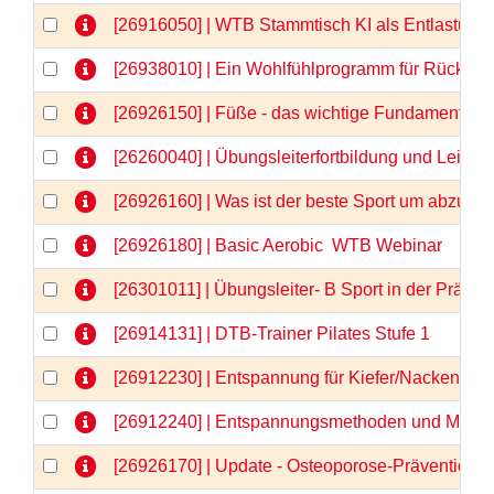
[26916050] | WTB Stammtisch KI als Entlastung 
[26938010] | Ein Wohlfühlprogramm für Rücken 
[26926150] | Füße - das wichtige Fundament -
[26260040] | Übungsleiterfortbildung und Lei
[26926160] | Was ist der beste Sport um abzu
[26926180] | Basic Aerobic  WTB Webinar
[26301011] | Übungsleiter- B Sport in der Prä
[26914131] | DTB-Trainer Pilates Stufe 1
[26912230] | Entspannung für Kiefer/Nacken/Sch
[26912240] | Entspannungsmethoden und Medita
[26926170] | Update - Osteoporose-Prävention