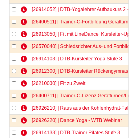
[26914052] | DTB-Yogalehrer Aufbaukurs 2 - We
[26400511] | Trainer-C-Fortbildung Gerätturnen
[26913050] | Fit mit LineDance  Kursleiter-Upda
[26570040] | Schiedsrichter Aus- und Fortbildun
[26914103] | DTB-Kursleiter Yoga Stufe 3
[26912300] | DTB-Kursleiter Rückengymnastik
[26210030] | Fit zu Zweit
[26400711] | Trainer-C-Lizenz Gerätturnen/Liz
[26926210] | Raus aus der Kohlenhydrat-Falle 
[26926220] | Dance Yoga - WTB Webinar
[26914133] | DTB-Trainer Pilates Stufe 3