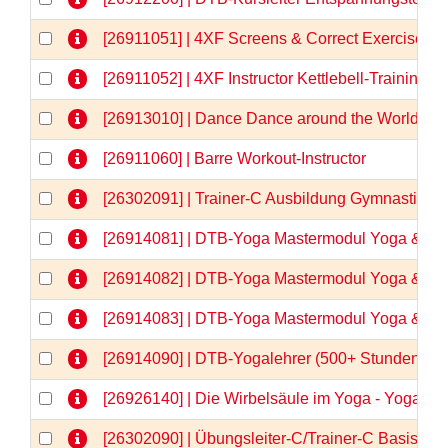
[26911051] | 4XF Screens & Correct Exercises
[26911052] | 4XF Instructor Kettlebell-Training
[26913010] | Dance Dance around the World
[26911060] | Barre Workout-Instructor
[26302091] | Trainer-C Ausbildung Gymnastik/
[26914081] | DTB-Yoga Mastermodul Yoga & Anat
[26914082] | DTB-Yoga Mastermodul Yoga & Anat
[26914083] | DTB-Yoga Mastermodul Yoga & Anato
[26914090] | DTB-Yogalehrer (500+ Stunden)  
[26926140] | Die Wirbelsäule im Yoga - Yogaa
[26302090] | Übungsleiter-C/Trainer-C Basisqua