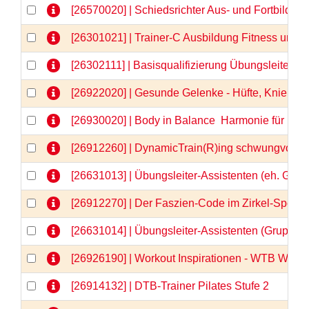
[26570020] | Schiedsrichter Aus- und Fortbildu
[26301021] | Trainer-C Ausbildung Fitness und
[26302111] | Basisqualifizierung Übungsleiter-C
[26922020] | Gesunde Gelenke - Hüfte, Knie & Co
[26930020] | Body in Balance  Harmonie für Kör
[26912260] | DynamicTrain(R)ing schwungvolle 
[26631013] | Übungsleiter-Assistenten (eh. Gru
[26912270] | Der Faszien-Code im Zirkel-Spezia
[26631014] | Übungsleiter-Assistenten (Gruppe
[26926190] | Workout Inspirationen - WTB Webi
[26914132] | DTB-Trainer Pilates Stufe 2