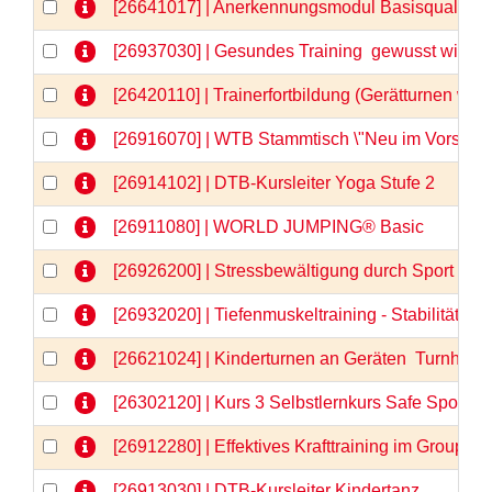
[26641017] | Anerkennungsmodul Basisqualifizi
[26937030] | Gesundes Training  gewusst wie
[26420110] | Trainerfortbildung (Gerätturnen wei
[26916070] | WTB Stammtisch \"Neu im Vorstand
[26914102] | DTB-Kursleiter Yoga Stufe 2
[26911080] | WORLD JUMPING® Basic
[26926200] | Stressbewältigung durch Sport - 
[26932020] | Tiefenmuskeltraining - Stabilität vo
[26621024] | Kinderturnen an Geräten  Turnhits fü
[26302120] | Kurs 3 Selbstlernkurs Safe Sport &
[26912280] | Effektives Krafttraining im GroupFi
[26913030] | DTB-Kursleiter Kindertanz