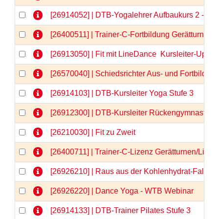
[26914052] | DTB-Yogalehrer Aufbaukurs 2 - We
[26400511] | Trainer-C-Fortbildung Gerätturnen
[26913050] | Fit mit LineDance  Kursleiter-Upda
[26570040] | Schiedsrichter Aus- und Fortbildun
[26914103] | DTB-Kursleiter Yoga Stufe 3
[26912300] | DTB-Kursleiter Rückengymnastik
[26210030] | Fit zu Zweit
[26400711] | Trainer-C-Lizenz Gerätturnen/Liz
[26926210] | Raus aus der Kohlenhydrat-Falle 
[26926220] | Dance Yoga - WTB Webinar
[26914133] | DTB-Trainer Pilates Stufe 3