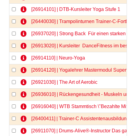
[26914101] | DTB-Kursleiter Yoga Stufe 1
[26440030] | Trampolinturnen Trainer-C-Fortbil
[26937020] | Strong Back  Für einen starken u
[26913020] | Kursleiter  DanceFitness im besten 
[26914110] | Neuro-Yoga
[26914120] | Yogalehrer Mastermodul Supervis
[26921030] | The Art of Aerobic
[26936010] | Rückengesundheit - Muskeln und F
[26916040] | WTB Stammtisch \"Bezahlte Mitarbe
[26400411] | Trainer-C Assistentenausbildung, Te
[26911070] | Drums-Alive®-Instructor Das ganz