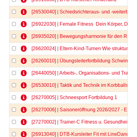
[26530040] | Schiedsrichteraus- und -weiterbild
[26922030] | Female Fitness  Dein Körper, Dein
[26935020] | Bewegungsharmonie für den Rücken
[26620024] | Eltern-Kind-Turnen Wie strukturier
[26260010] | Übungsleiterfortbildung Schwimm
[26440050] | Arbeits-, Organisations- und Train
[26530010] | Taktik und Technik im Korbballspor
[26270005] | Schneesport Fortbildung 1
[26270006] | Saisoneröffnung 2026/2027 - Einlä
[27270002] | Trainer-C Fitness u. Gesundheit \"N
[26913040] | DTB-Kursleiter Fit mit LineDance