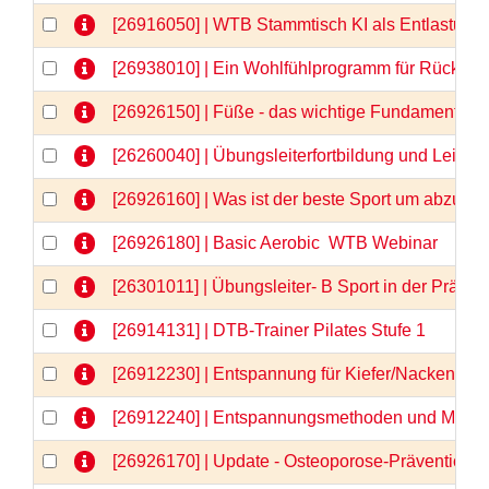
[26916050] | WTB Stammtisch KI als Entlastung 
[26938010] | Ein Wohlfühlprogramm für Rücken 
[26926150] | Füße - das wichtige Fundament -
[26260040] | Übungsleiterfortbildung und Lei
[26926160] | Was ist der beste Sport um abzu
[26926180] | Basic Aerobic  WTB Webinar
[26301011] | Übungsleiter- B Sport in der Prä
[26914131] | DTB-Trainer Pilates Stufe 1
[26912230] | Entspannung für Kiefer/Nacken/Sch
[26912240] | Entspannungsmethoden und Medita
[26926170] | Update - Osteoporose-Prävention