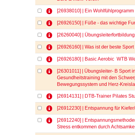
[26938010] | Ein Wohlfühlprogramm
[26926150] | Füße - das wichtige 
[26260040] | Übungsleiterfortbild
[26926160] | Was ist der beste Sp
[26926180] | Basic Aerobic  WTB W
[26301011] | Übungsleiter- B Sport i
Gesundheitstraining mit den Schwe
Bewegungssystem und Herz-Kreisl
[26914131] | DTB-Trainer Pilates St
[26912230] | Entspannung für Kiefe
[26912240] | Entspannungsmethoden
Stress entkommen durch Achtsamke