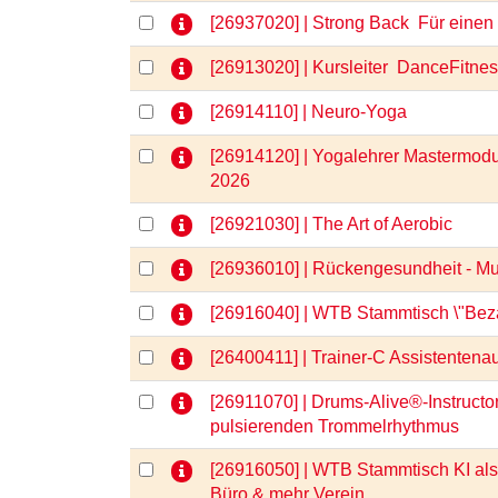
[26937020] | Strong Back  Für ein
[26913020] | Kursleiter  DanceFitne
[26914110] | Neuro-Yoga
[26914120] | Yogalehrer Mastermod
2026
[26921030] | The Art of Aerobic
[26936010] | Rückengesundheit - M
[26916040] | WTB Stammtisch \"Bezah
[26400411] | Trainer-C Assistentenau
[26911070] | Drums-Alive®-Instructo
pulsierenden Trommelrhythmus
[26916050] | WTB Stammtisch KI als 
Büro & mehr Verein