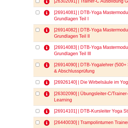
[26302091] | Trainer-C Ausbildung
[26914081] | DTB-Yoga Mastermodul
Grundlagen Teil I
[26914082] | DTB-Yoga Mastermodul
Grundlagen Teil II
[26914083] | DTB-Yoga Mastermodul
Grundlagen Teil III
[26914090] | DTB-Yogalehrer (500+ 
& Abschlussprüfung
[26926140] | Die Wirbelsäule im Y
[26302090] | Übungsleiter-C/Trainer
Learning
[26914101] | DTB-Kursleiter Yoga S
[26440030] | Trampolinturnen Traine