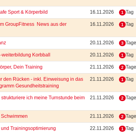
Safe Sport & Körperbild
16.11.2026
Tag
1
g im GroupFitness  News aus der
16.11.2026
Tag
1
tanz
20.11.2026
Tag
3
 -weiterbildung Korbball
20.11.2026
Tag
1
Körper, Dein Training
21.11.2026
Tag
2
 den Rücken - inkl. Einweisung in das
21.11.2026
Tag
1
ogramm Gesundheitstraining
 strukturiere ich meine Turnstunde beim
21.11.2026
Tag
2
ung Schwimmen
21.11.2026
Tag
2
- und Trainingsoptimierung
22.11.2026
Tag
1