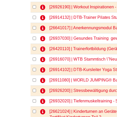
[26926190] | Workout Inspirationen
[26914132] | DTB-Trainer Pilates St
[26641017] | Anerkennungsmodul Bas
[26937030] | Gesundes Training  g
[26420110] | Trainerfortbildung (Ger
[26916070] | WTB Stammtisch \"Neu 
[26914102] | DTB-Kursleiter Yoga S
[26911080] | WORLD JUMPING® B
[26926200] | Stressbewältigung du
[26932020] | Tiefenmuskeltraining - 
[26621024] | Kinderturnen an Geräten 