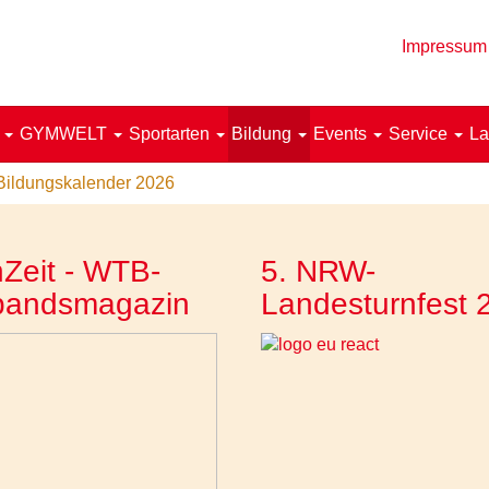
Impressum
!
GYMWELT
Sportarten
Bildung
Events
Service
La
Bildungskalender 2026
Zeit - WTB-
5. NRW-
bandsmagazin
Landesturnfest 