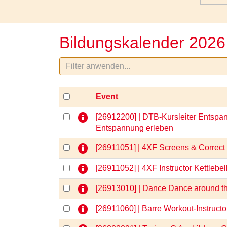
Bildungskalender 2026
Event
[26912200] | DTB-Kursleiter Entspan
Entspannung erleben
[26911051] | 4XF Screens & Correct
[26911052] | 4XF Instructor Kettlebel
[26913010] | Dance Dance around t
[26911060] | Barre Workout-Instruct