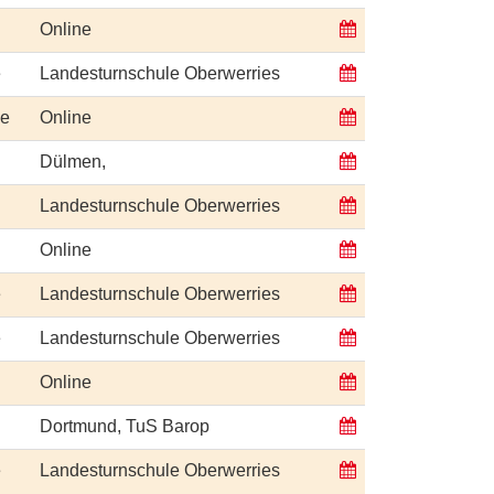
Online
e
Landesturnschule Oberwerries
ge
Online
Dülmen,
Landesturnschule Oberwerries
Online
e
Landesturnschule Oberwerries
e
Landesturnschule Oberwerries
Online
Dortmund, TuS Barop
e
Landesturnschule Oberwerries