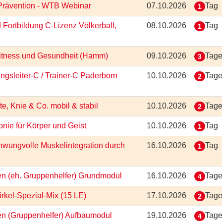
-Prävention - WTB Webinar
07.10.2026
Tag
1
 Fortbildung C-Lizenz Völkerball,
08.10.2026
Tag
1
 Fitness und Gesundheit (Hamm)
09.10.2026
Tag
3
ungsleiter-C / Trainer-C Paderborn
10.10.2026
Tag
2
e, Knie & Co. mobil & stabil
10.10.2026
Tag
2
onie für Körper und Geist
10.10.2026
Tag
1
hwungvolle Muskelintegration durch
16.10.2026
Tag
1
ten (eh. Gruppenhelfer) Grundmodul
16.10.2026
Tag
4
irkel-Spezial-Mix (15 LE)
17.10.2026
Tag
2
ten (Gruppenhelfer) Aufbaumodul
19.10.2026
Tag
4