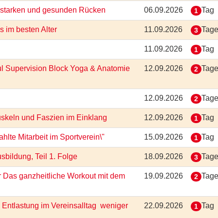
en starken und gesunden Rücken
06.09.2026
Tag
1
ss im besten Alter
11.09.2026
Tag
3
11.09.2026
Tag
1
ul Supervision Block Yoga & Anatomie
12.09.2026
Tag
2
12.09.2026
Tag
2
uskeln und Faszien im Einklang
12.09.2026
Tag
1
lte Mitarbeit im Sportverein\"
15.09.2026
Tag
1
sbildung, Teil 1. Folge
18.09.2026
Tag
3
r Das ganzheitliche Workout mit dem
19.09.2026
Tag
2
Entlastung im Vereinsalltag  weniger
22.09.2026
Tag
1