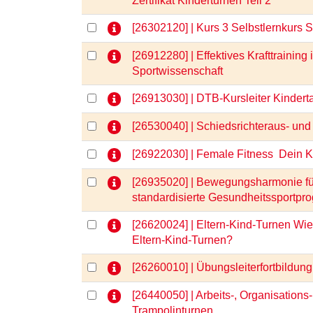
Zertifikat Kinderturnen Teil 2
[26302120] | Kurs 3 Selbstlernkurs 
[26912280] | Effektives Krafttrainin
Sportwissenschaft
[26913030] | DTB-Kursleiter Kinder
[26530040] | Schiedsrichteraus- und
[26922030] | Female Fitness  Dein 
[26935020] | Bewegungsharmonie für
standardisierte Gesundheitssportpr
[26620024] | Eltern-Kind-Turnen Wie
Eltern-Kind-Turnen?
[26260010] | Übungsleiterfortbild
[26440050] | Arbeits-, Organisations
Trampolinturnen