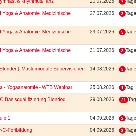
 Gymnastik/Rhythmus/Tanz
20.07.2026
Tag
7
 Yoga & Anatomie  Medizinische
27.07.2026
Tag
3
 Yoga & Anatomie  Medizinische
29.07.2026
Tag
3
 Yoga & Anatomie  Medizinische
31.07.2026
Tag
3
Stunden)  Mastermodule Supervisionen
14.08.2026
Tag
3
oga - Yogaanatomie - WTB Webinar
25.08.2026
Tag
1
-C Basisqualifizierung Blended
29.08.2026
Ta
21
tufe 1
04.09.2026
Tag
3
r-C-Fortbildung
04.09.2026
Tag
3