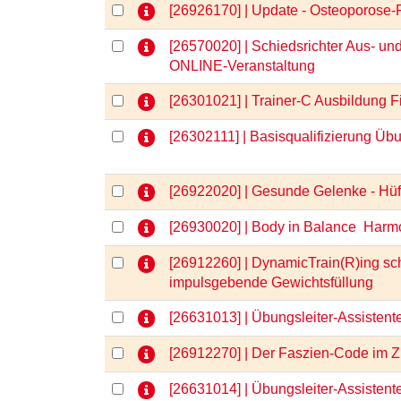
[26926170] | Update - Osteoporose
[26570020] | Schiedsrichter Aus- und
ONLINE-Veranstaltung
[26301021] | Trainer-C Ausbildung
[26302111] | Basisqualifizierung Üb
[26922020] | Gesunde Gelenke - Hüft
[26930020] | Body in Balance  Harm
[26912260] | DynamicTrain(R)ing sc
impulsgebende Gewichtsfüllung
[26631013] | Übungsleiter-Assisten
[26912270] | Der Faszien-Code im Z
[26631014] | Übungsleiter-Assisten