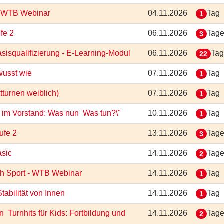
 - WTB Webinar
04.11.2026
Tag
1
ufe 2
06.11.2026
Tag
3
isqualifizierung - E-Learning-Modul
06.11.2026
Ta
22
ewusst wie
07.11.2026
Tag
1
ätturnen weiblich)
07.11.2026
Tag
1
im Vorstand: Was nun  Was tun?\"
10.11.2026
Tag
1
tufe 2
13.11.2026
Tag
3
asic
14.11.2026
Tag
2
rch Sport - WTB Webinar
14.11.2026
Tag
1
Stabilität von Innen
14.11.2026
Tag
1
 Turnhits für Kids: Fortbildung und
14.11.2026
Tag
2