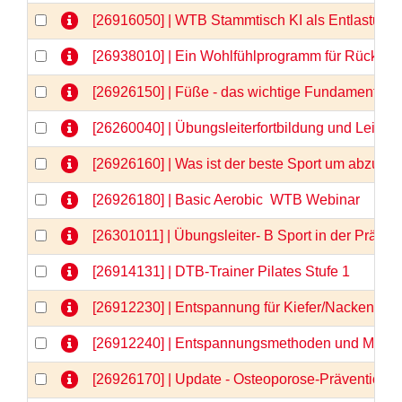
[26916050] | WTB Stammtisch KI als Entlastung 
[26938010] | Ein Wohlfühlprogramm für Rücken 
[26926150] | Füße - das wichtige Fundament -
[26260040] | Übungsleiterfortbildung und Lei
[26926160] | Was ist der beste Sport um abzu
[26926180] | Basic Aerobic  WTB Webinar
[26301011] | Übungsleiter- B Sport in der Prä
[26914131] | DTB-Trainer Pilates Stufe 1
[26912230] | Entspannung für Kiefer/Nacken/Sch
[26912240] | Entspannungsmethoden und Medita
[26926170] | Update - Osteoporose-Prävention