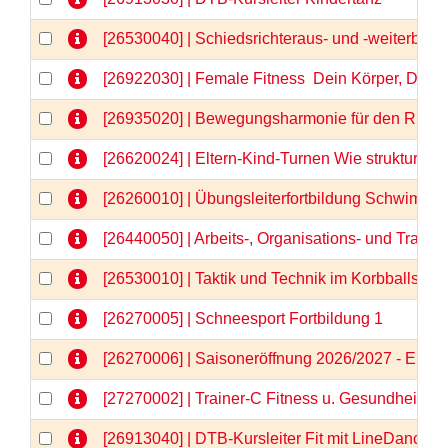
[26530040] | Schiedsrichteraus- und -weiterbild
[26922030] | Female Fitness  Dein Körper, Dein
[26935020] | Bewegungsharmonie für den Rücken
[26620024] | Eltern-Kind-Turnen Wie strukturier
[26260010] | Übungsleiterfortbildung Schwimm
[26440050] | Arbeits-, Organisations- und Train
[26530010] | Taktik und Technik im Korbballspor
[26270005] | Schneesport Fortbildung 1
[26270006] | Saisoneröffnung 2026/2027 - Einlä
[27270002] | Trainer-C Fitness u. Gesundheit \"N
[26913040] | DTB-Kursleiter Fit mit LineDance