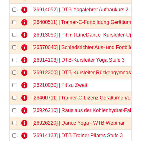
[26914052] | DTB-Yogalehrer Aufbaukurs 2 - We
[26400511] | Trainer-C-Fortbildung Gerätturnen
[26913050] | Fit mit LineDance  Kursleiter-Upda
[26570040] | Schiedsrichter Aus- und Fortbildun
[26914103] | DTB-Kursleiter Yoga Stufe 3
[26912300] | DTB-Kursleiter Rückengymnastik
[26210030] | Fit zu Zweit
[26400711] | Trainer-C-Lizenz Gerätturnen/Liz
[26926210] | Raus aus der Kohlenhydrat-Falle 
[26926220] | Dance Yoga - WTB Webinar
[26914133] | DTB-Trainer Pilates Stufe 3