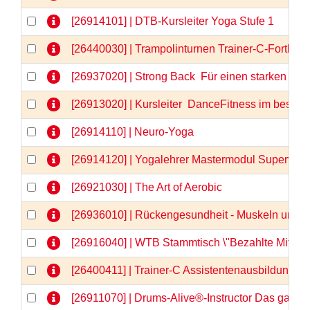
[26914101] | DTB-Kursleiter Yoga Stufe 1
[26440030] | Trampolinturnen Trainer-C-Fortbil
[26937020] | Strong Back  Für einen starken u
[26913020] | Kursleiter  DanceFitness im besten 
[26914110] | Neuro-Yoga
[26914120] | Yogalehrer Mastermodul Supervis
[26921030] | The Art of Aerobic
[26936010] | Rückengesundheit - Muskeln und F
[26916040] | WTB Stammtisch \"Bezahlte Mitarbe
[26400411] | Trainer-C Assistentenausbildung, Te
[26911070] | Drums-Alive®-Instructor Das ganz