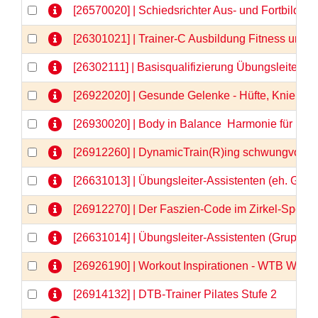
[26570020] | Schiedsrichter Aus- und Fortbildu
[26301021] | Trainer-C Ausbildung Fitness und
[26302111] | Basisqualifizierung Übungsleiter-C
[26922020] | Gesunde Gelenke - Hüfte, Knie & Co
[26930020] | Body in Balance  Harmonie für Kör
[26912260] | DynamicTrain(R)ing schwungvolle 
[26631013] | Übungsleiter-Assistenten (eh. Gru
[26912270] | Der Faszien-Code im Zirkel-Spezia
[26631014] | Übungsleiter-Assistenten (Gruppe
[26926190] | Workout Inspirationen - WTB Webi
[26914132] | DTB-Trainer Pilates Stufe 2