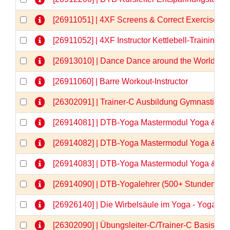
[26911051] | 4XF Screens & Correct Exercises
[26911052] | 4XF Instructor Kettlebell-Training
[26913010] | Dance Dance around the World
[26911060] | Barre Workout-Instructor
[26302091] | Trainer-C Ausbildung Gymnastik/
[26914081] | DTB-Yoga Mastermodul Yoga & Anat
[26914082] | DTB-Yoga Mastermodul Yoga & Anat
[26914083] | DTB-Yoga Mastermodul Yoga & Anato
[26914090] | DTB-Yogalehrer (500+ Stunden)  
[26926140] | Die Wirbelsäule im Yoga - Yogaa
[26302090] | Übungsleiter-C/Trainer-C Basisqua