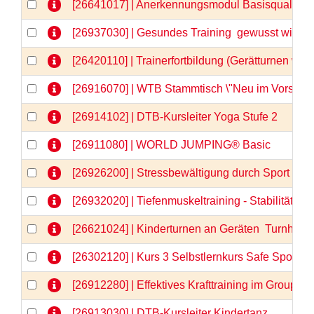
[26641017] | Anerkennungsmodul Basisqualifizi
[26937030] | Gesundes Training  gewusst wie
[26420110] | Trainerfortbildung (Gerätturnen wei
[26916070] | WTB Stammtisch \"Neu im Vorstand
[26914102] | DTB-Kursleiter Yoga Stufe 2
[26911080] | WORLD JUMPING® Basic
[26926200] | Stressbewältigung durch Sport - 
[26932020] | Tiefenmuskeltraining - Stabilität vo
[26621024] | Kinderturnen an Geräten  Turnhits fü
[26302120] | Kurs 3 Selbstlernkurs Safe Sport &
[26912280] | Effektives Krafttraining im GroupFi
[26913030] | DTB-Kursleiter Kindertanz