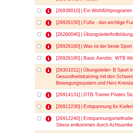
[26938010] | Ein Wohlfühlprogramm
[26926150] | Füße - das wichtige 
[26260040] | Übungsleiterfortbild
[26926160] | Was ist der beste Sp
[26926180] | Basic Aerobic  WTB W
[26301011] | Übungsleiter- B Sport i
Gesundheitstraining mit den Schwe
Bewegungssystem und Herz-Kreisl
[26914131] | DTB-Trainer Pilates St
[26912230] | Entspannung für Kiefe
[26912240] | Entspannungsmethoden
Stress entkommen durch Achtsamke