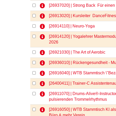
[26937020] | Strong Back  Für ein
[26913020] | Kursleiter  DanceFitne
[26914110] | Neuro-Yoga
[26914120] | Yogalehrer Mastermod
2026
[26921030] | The Art of Aerobic
[26936010] | Rückengesundheit - M
[26916040] | WTB Stammtisch \"Bezah
[26400411] | Trainer-C Assistentenau
[26911070] | Drums-Alive®-Instructo
pulsierenden Trommelrhythmus
[26916050] | WTB Stammtisch KI als 
Büro & mehr Verein