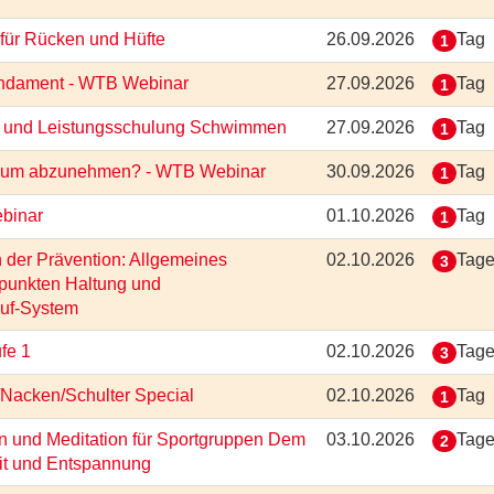
 für Rücken und Hüfte
26.09.2026
Tag
1
Fundament - WTB Webinar
27.09.2026
Tag
1
ung und Leistungsschulung Schwimmen
27.09.2026
Tag
1
ort um abzunehmen? - WTB Webinar
30.09.2026
Tag
1
ebinar
01.10.2026
Tag
1
n der Prävention: Allgemeines
02.10.2026
Tag
3
rpunkten Haltung und
auf-System
ufe 1
02.10.2026
Tag
3
r/Nacken/Schulter Special
02.10.2026
Tag
1
 und Meditation für Sportgruppen Dem
03.10.2026
Tag
2
it und Entspannung