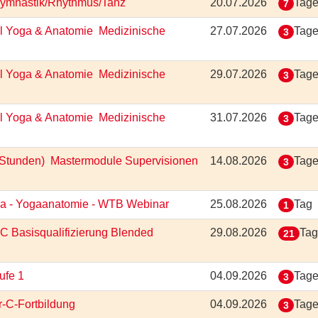
 Gymnastik/Rhythmus/Tanz
20.07.2026
Tag
7
 Yoga & Anatomie  Medizinische
27.07.2026
Tag
3
 Yoga & Anatomie  Medizinische
29.07.2026
Tag
3
 Yoga & Anatomie  Medizinische
31.07.2026
Tag
3
Stunden)  Mastermodule Supervisionen
14.08.2026
Tag
3
oga - Yogaanatomie - WTB Webinar
25.08.2026
Tag
1
-C Basisqualifizierung Blended
29.08.2026
Ta
21
tufe 1
04.09.2026
Tag
3
r-C-Fortbildung
04.09.2026
Tag
3