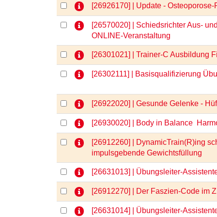
[26926170] | Update - Osteoporose
[26570020] | Schiedsrichter Aus- und
ONLINE-Veranstaltung
[26301021] | Trainer-C Ausbildung
[26302111] | Basisqualifizierung Üb
[26922020] | Gesunde Gelenke - Hüft
[26930020] | Body in Balance  Harm
[26912260] | DynamicTrain(R)ing sc
impulsgebende Gewichtsfüllung
[26631013] | Übungsleiter-Assisten
[26912270] | Der Faszien-Code im Z
[26631014] | Übungsleiter-Assisten