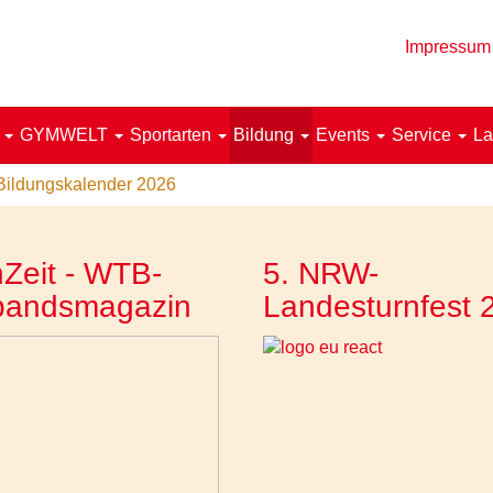
Impressum
!
GYMWELT
Sportarten
Bildung
Events
Service
La
Bildungskalender 2026
Zeit - WTB-
5. NRW-
bandsmagazin
Landesturnfest 