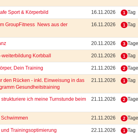
Safe Sport & Körperbild
16.11.2026
Tag
1
g im GroupFitness  News aus der
16.11.2026
Tag
1
tanz
20.11.2026
Tag
3
 -weiterbildung Korbball
20.11.2026
Tag
1
Körper, Dein Training
21.11.2026
Tag
2
 den Rücken - inkl. Einweisung in das
21.11.2026
Tag
1
ogramm Gesundheitstraining
 strukturiere ich meine Turnstunde beim
21.11.2026
Tag
2
ung Schwimmen
21.11.2026
Tag
2
- und Trainingsoptimierung
22.11.2026
Tag
1