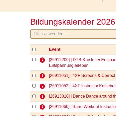
Bildungskalender 2026
Event
[26912200] | DTB-Kursleiter Entspan
Entspannung erleben
[26911051] | 4XF Screens & Correct
[26911052] | 4XF Instructor Kettlebel
[26913010] | Dance Dance around t
[26911060] | Barre Workout-Instruct