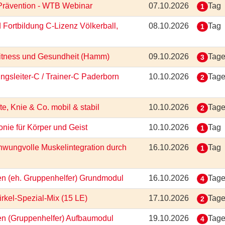
-Prävention - WTB Webinar
07.10.2026
Tag
1
 Fortbildung C-Lizenz Völkerball,
08.10.2026
Tag
1
 Fitness und Gesundheit (Hamm)
09.10.2026
Tag
3
ungsleiter-C / Trainer-C Paderborn
10.10.2026
Tag
2
e, Knie & Co. mobil & stabil
10.10.2026
Tag
2
onie für Körper und Geist
10.10.2026
Tag
1
hwungvolle Muskelintegration durch
16.10.2026
Tag
1
ten (eh. Gruppenhelfer) Grundmodul
16.10.2026
Tag
4
irkel-Spezial-Mix (15 LE)
17.10.2026
Tag
2
ten (Gruppenhelfer) Aufbaumodul
19.10.2026
Tag
4