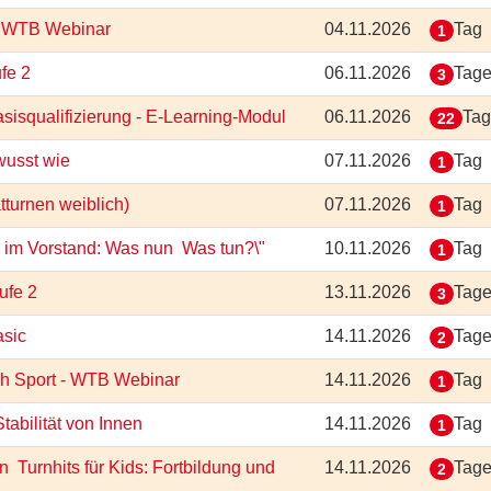
 - WTB Webinar
04.11.2026
Tag
1
ufe 2
06.11.2026
Tag
3
isqualifizierung - E-Learning-Modul
06.11.2026
Ta
22
ewusst wie
07.11.2026
Tag
1
ätturnen weiblich)
07.11.2026
Tag
1
im Vorstand: Was nun  Was tun?\"
10.11.2026
Tag
1
tufe 2
13.11.2026
Tag
3
asic
14.11.2026
Tag
2
rch Sport - WTB Webinar
14.11.2026
Tag
1
Stabilität von Innen
14.11.2026
Tag
1
 Turnhits für Kids: Fortbildung und
14.11.2026
Tag
2