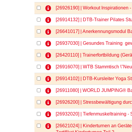
[26926190] | Workout Inspirationen
[26914132] | DTB-Trainer Pilates St
[26641017] | Anerkennungsmodul Bas
[26937030] | Gesundes Training  g
[26420110] | Trainerfortbildung (Ger
[26916070] | WTB Stammtisch \"Neu 
[26914102] | DTB-Kursleiter Yoga S
[26911080] | WORLD JUMPING® B
[26926200] | Stressbewältigung du
[26932020] | Tiefenmuskeltraining - 
[26621024] | Kinderturnen an Geräten 