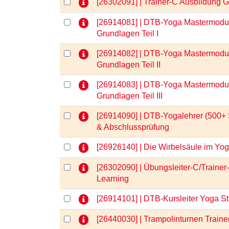
[26302091] | Trainer-C Ausbildung
[26914081] | DTB-Yoga Mastermodul
Grundlagen Teil I
[26914082] | DTB-Yoga Mastermodul
Grundlagen Teil II
[26914083] | DTB-Yoga Mastermodul
Grundlagen Teil III
[26914090] | DTB-Yogalehrer (500+ 
& Abschlussprüfung
[26926140] | Die Wirbelsäule im Y
[26302090] | Übungsleiter-C/Trainer
Learning
[26914101] | DTB-Kursleiter Yoga S
[26440030] | Trampolinturnen Traine