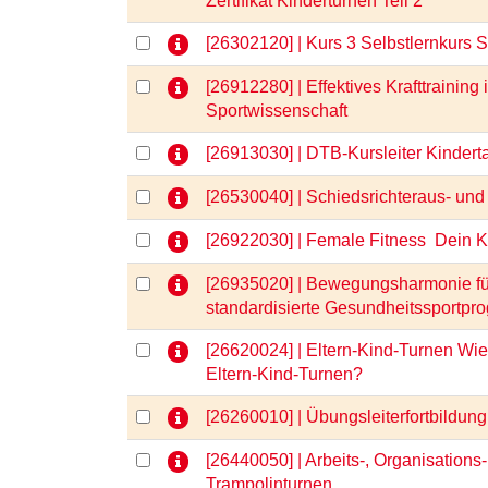
Zertifikat Kinderturnen Teil 2
[26302120] | Kurs 3 Selbstlernkurs 
[26912280] | Effektives Krafttrainin
Sportwissenschaft
[26913030] | DTB-Kursleiter Kinder
[26530040] | Schiedsrichteraus- und
[26922030] | Female Fitness  Dein 
[26935020] | Bewegungsharmonie für
standardisierte Gesundheitssportpr
[26620024] | Eltern-Kind-Turnen Wie
Eltern-Kind-Turnen?
[26260010] | Übungsleiterfortbild
[26440050] | Arbeits-, Organisations
Trampolinturnen