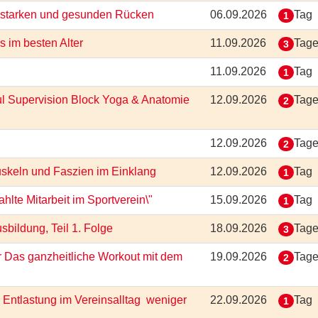
en starken und gesunden Rücken
06.09.2026
Tag
1
ss im besten Alter
11.09.2026
Tag
3
11.09.2026
Tag
1
ul Supervision Block Yoga & Anatomie
12.09.2026
Tag
2
12.09.2026
Tag
2
uskeln und Faszien im Einklang
12.09.2026
Tag
1
lte Mitarbeit im Sportverein\"
15.09.2026
Tag
1
sbildung, Teil 1. Folge
18.09.2026
Tag
3
r Das ganzheitliche Workout mit dem
19.09.2026
Tag
2
Entlastung im Vereinsalltag  weniger
22.09.2026
Tag
1