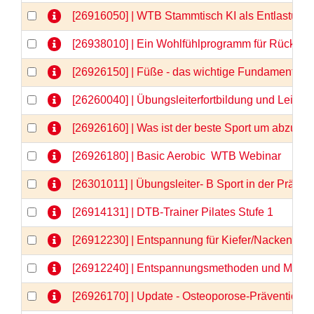
[26916050] | WTB Stammtisch KI als Entlastung 
[26938010] | Ein Wohlfühlprogramm für Rücken 
[26926150] | Füße - das wichtige Fundament -
[26260040] | Übungsleiterfortbildung und Lei
[26926160] | Was ist der beste Sport um abzu
[26926180] | Basic Aerobic  WTB Webinar
[26301011] | Übungsleiter- B Sport in der Prä
[26914131] | DTB-Trainer Pilates Stufe 1
[26912230] | Entspannung für Kiefer/Nacken/Sch
[26912240] | Entspannungsmethoden und Medita
[26926170] | Update - Osteoporose-Prävention