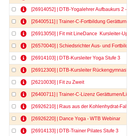
[26914052] | DTB-Yogalehrer Aufbaukurs 2 - We
[26400511] | Trainer-C-Fortbildung Gerätturnen
[26913050] | Fit mit LineDance  Kursleiter-Upda
[26570040] | Schiedsrichter Aus- und Fortbildun
[26914103] | DTB-Kursleiter Yoga Stufe 3
[26912300] | DTB-Kursleiter Rückengymnastik
[26210030] | Fit zu Zweit
[26400711] | Trainer-C-Lizenz Gerätturnen/Liz
[26926210] | Raus aus der Kohlenhydrat-Falle 
[26926220] | Dance Yoga - WTB Webinar
[26914133] | DTB-Trainer Pilates Stufe 3