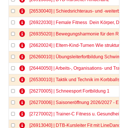
[26530040] | Schiedsrichteraus- und -weiterbild
[26922030] | Female Fitness  Dein Körper, Dein
[26935020] | Bewegungsharmonie für den Rücken
[26620024] | Eltern-Kind-Turnen Wie strukturier
[26260010] | Übungsleiterfortbildung Schwimm
[26440050] | Arbeits-, Organisations- und Train
[26530010] | Taktik und Technik im Korbballspor
[26270005] | Schneesport Fortbildung 1
[26270006] | Saisoneröffnung 2026/2027 - Einlä
[27270002] | Trainer-C Fitness u. Gesundheit \"N
[26913040] | DTB-Kursleiter Fit mit LineDance