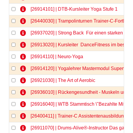
[26914101] | DTB-Kursleiter Yoga Stufe 1
[26440030] | Trampolinturnen Trainer-C-Fortbil
[26937020] | Strong Back  Für einen starken u
[26913020] | Kursleiter  DanceFitness im besten 
[26914110] | Neuro-Yoga
[26914120] | Yogalehrer Mastermodul Supervis
[26921030] | The Art of Aerobic
[26936010] | Rückengesundheit - Muskeln und F
[26916040] | WTB Stammtisch \"Bezahlte Mitarbe
[26400411] | Trainer-C Assistentenausbildung, Te
[26911070] | Drums-Alive®-Instructor Das ganz