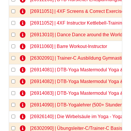
[26911051] | 4XF Screens & Correct Exercises
[26911052] | 4XF Instructor Kettlebell-Training
[26913010] | Dance Dance around the World
[26911060] | Barre Workout-Instructor
[26302091] | Trainer-C Ausbildung Gymnastik/
[26914081] | DTB-Yoga Mastermodul Yoga & Anat
[26914082] | DTB-Yoga Mastermodul Yoga & Anat
[26914083] | DTB-Yoga Mastermodul Yoga & Anato
[26914090] | DTB-Yogalehrer (500+ Stunden)  
[26926140] | Die Wirbelsäule im Yoga - Yogaa
[26302090] | Übungsleiter-C/Trainer-C Basisqua