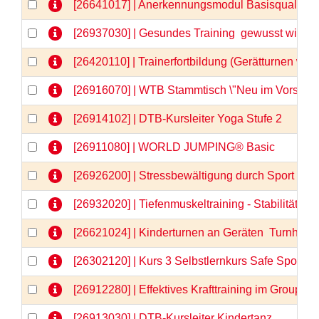
[26641017] | Anerkennungsmodul Basisqualifizi
[26937030] | Gesundes Training  gewusst wie
[26420110] | Trainerfortbildung (Gerätturnen wei
[26916070] | WTB Stammtisch \"Neu im Vorstand
[26914102] | DTB-Kursleiter Yoga Stufe 2
[26911080] | WORLD JUMPING® Basic
[26926200] | Stressbewältigung durch Sport - 
[26932020] | Tiefenmuskeltraining - Stabilität vo
[26621024] | Kinderturnen an Geräten  Turnhits fü
[26302120] | Kurs 3 Selbstlernkurs Safe Sport &
[26912280] | Effektives Krafttraining im GroupFi
[26913030] | DTB-Kursleiter Kindertanz