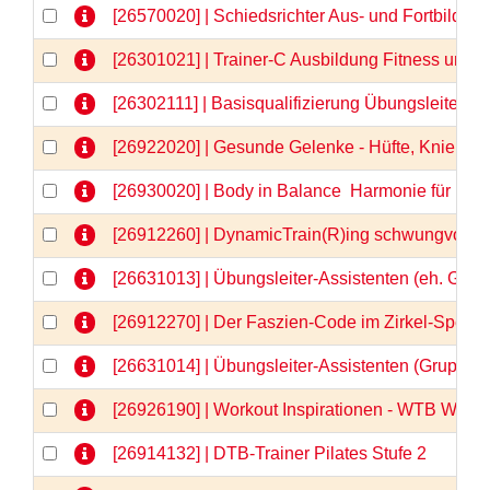
[26570020] | Schiedsrichter Aus- und Fortbildu
[26301021] | Trainer-C Ausbildung Fitness und
[26302111] | Basisqualifizierung Übungsleiter-C
[26922020] | Gesunde Gelenke - Hüfte, Knie & Co
[26930020] | Body in Balance  Harmonie für Kör
[26912260] | DynamicTrain(R)ing schwungvolle 
[26631013] | Übungsleiter-Assistenten (eh. Gru
[26912270] | Der Faszien-Code im Zirkel-Spezia
[26631014] | Übungsleiter-Assistenten (Gruppe
[26926190] | Workout Inspirationen - WTB Webi
[26914132] | DTB-Trainer Pilates Stufe 2