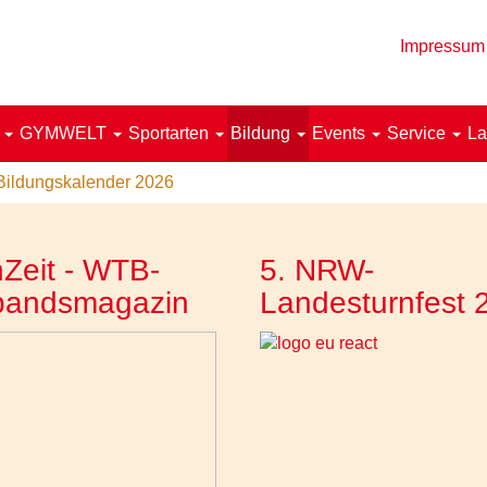
Impressum
!
GYMWELT
Sportarten
Bildung
Events
Service
La
Bildungskalender 2026
Zeit - WTB-
5. NRW-
bandsmagazin
Landesturnfest 