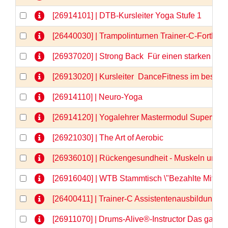
[26914101] | DTB-Kursleiter Yoga Stufe 1
[26440030] | Trampolinturnen Trainer-C-Fortbil
[26937020] | Strong Back  Für einen starken u
[26913020] | Kursleiter  DanceFitness im besten 
[26914110] | Neuro-Yoga
[26914120] | Yogalehrer Mastermodul Supervis
[26921030] | The Art of Aerobic
[26936010] | Rückengesundheit - Muskeln und F
[26916040] | WTB Stammtisch \"Bezahlte Mitarbe
[26400411] | Trainer-C Assistentenausbildung, Te
[26911070] | Drums-Alive®-Instructor Das ganz