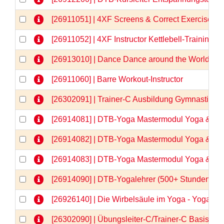
[26911051] | 4XF Screens & Correct Exercises
[26911052] | 4XF Instructor Kettlebell-Training
[26913010] | Dance Dance around the World
[26911060] | Barre Workout-Instructor
[26302091] | Trainer-C Ausbildung Gymnastik/
[26914081] | DTB-Yoga Mastermodul Yoga & Anat
[26914082] | DTB-Yoga Mastermodul Yoga & Anat
[26914083] | DTB-Yoga Mastermodul Yoga & Anato
[26914090] | DTB-Yogalehrer (500+ Stunden)  
[26926140] | Die Wirbelsäule im Yoga - Yogaa
[26302090] | Übungsleiter-C/Trainer-C Basisqua