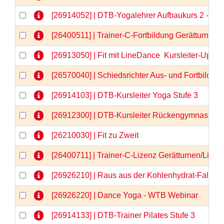
[26914052] | DTB-Yogalehrer Aufbaukurs 2 - We
[26400511] | Trainer-C-Fortbildung Gerätturnen
[26913050] | Fit mit LineDance  Kursleiter-Upda
[26570040] | Schiedsrichter Aus- und Fortbildun
[26914103] | DTB-Kursleiter Yoga Stufe 3
[26912300] | DTB-Kursleiter Rückengymnastik
[26210030] | Fit zu Zweit
[26400711] | Trainer-C-Lizenz Gerätturnen/Liz
[26926210] | Raus aus der Kohlenhydrat-Falle 
[26926220] | Dance Yoga - WTB Webinar
[26914133] | DTB-Trainer Pilates Stufe 3