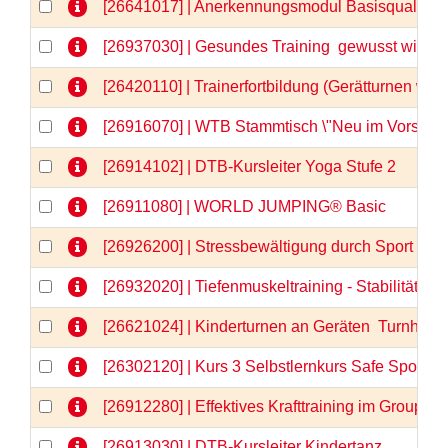
[26641017] | Anerkennungsmodul Basisqualifizi
[26937030] | Gesundes Training  gewusst wie
[26420110] | Trainerfortbildung (Gerätturnen wei
[26916070] | WTB Stammtisch \"Neu im Vorstand
[26914102] | DTB-Kursleiter Yoga Stufe 2
[26911080] | WORLD JUMPING® Basic
[26926200] | Stressbewältigung durch Sport - 
[26932020] | Tiefenmuskeltraining - Stabilität vo
[26621024] | Kinderturnen an Geräten  Turnhits fü
[26302120] | Kurs 3 Selbstlernkurs Safe Sport &
[26912280] | Effektives Krafttraining im GroupFi
[26913030] | DTB-Kursleiter Kindertanz