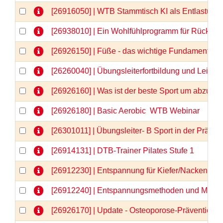
[26916050] | WTB Stammtisch KI als Entlastung 
[26938010] | Ein Wohlfühlprogramm für Rücken 
[26926150] | Füße - das wichtige Fundament -
[26260040] | Übungsleiterfortbildung und Lei
[26926160] | Was ist der beste Sport um abzu
[26926180] | Basic Aerobic  WTB Webinar
[26301011] | Übungsleiter- B Sport in der Prä
[26914131] | DTB-Trainer Pilates Stufe 1
[26912230] | Entspannung für Kiefer/Nacken/Sch
[26912240] | Entspannungsmethoden und Medita
[26926170] | Update - Osteoporose-Prävention