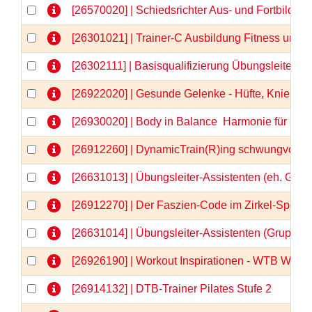
[26570020] | Schiedsrichter Aus- und Fortbildu
[26301021] | Trainer-C Ausbildung Fitness und
[26302111] | Basisqualifizierung Übungsleiter-C
[26922020] | Gesunde Gelenke - Hüfte, Knie & Co
[26930020] | Body in Balance  Harmonie für Kör
[26912260] | DynamicTrain(R)ing schwungvolle 
[26631013] | Übungsleiter-Assistenten (eh. Gru
[26912270] | Der Faszien-Code im Zirkel-Spezia
[26631014] | Übungsleiter-Assistenten (Gruppe
[26926190] | Workout Inspirationen - WTB Webi
[26914132] | DTB-Trainer Pilates Stufe 2