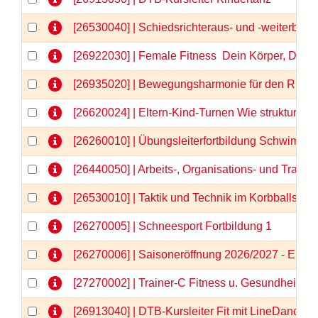
[26530040] | Schiedsrichteraus- und -weiterbild
[26922030] | Female Fitness  Dein Körper, Dein
[26935020] | Bewegungsharmonie für den Rücken
[26620024] | Eltern-Kind-Turnen Wie strukturier
[26260010] | Übungsleiterfortbildung Schwimm
[26440050] | Arbeits-, Organisations- und Train
[26530010] | Taktik und Technik im Korbballspor
[26270005] | Schneesport Fortbildung 1
[26270006] | Saisoneröffnung 2026/2027 - Einlä
[27270002] | Trainer-C Fitness u. Gesundheit \"N
[26913040] | DTB-Kursleiter Fit mit LineDance