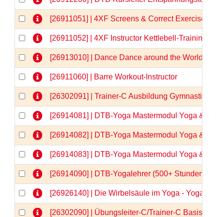
[26911051] | 4XF Screens & Correct Exercises
[26911052] | 4XF Instructor Kettlebell-Training
[26913010] | Dance Dance around the World
[26911060] | Barre Workout-Instructor
[26302091] | Trainer-C Ausbildung Gymnastik/
[26914081] | DTB-Yoga Mastermodul Yoga & Anat
[26914082] | DTB-Yoga Mastermodul Yoga & Anat
[26914083] | DTB-Yoga Mastermodul Yoga & Anato
[26914090] | DTB-Yogalehrer (500+ Stunden)  
[26926140] | Die Wirbelsäule im Yoga - Yogaa
[26302090] | Übungsleiter-C/Trainer-C Basisqua