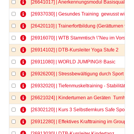
[26641017] | Anerkennungsmodul Basisqualifizi
[26937030] | Gesundes Training  gewusst wie
[26420110] | Trainerfortbildung (Gerätturnen wei
[26916070] | WTB Stammtisch \"Neu im Vorstand
[26914102] | DTB-Kursleiter Yoga Stufe 2
[26911080] | WORLD JUMPING® Basic
[26926200] | Stressbewältigung durch Sport - 
[26932020] | Tiefenmuskeltraining - Stabilität vo
[26621024] | Kinderturnen an Geräten  Turnhits fü
[26302120] | Kurs 3 Selbstlernkurs Safe Sport &
[26912280] | Effektives Krafttraining im GroupFi
[26913030] | DTB-Kursleiter Kindertanz