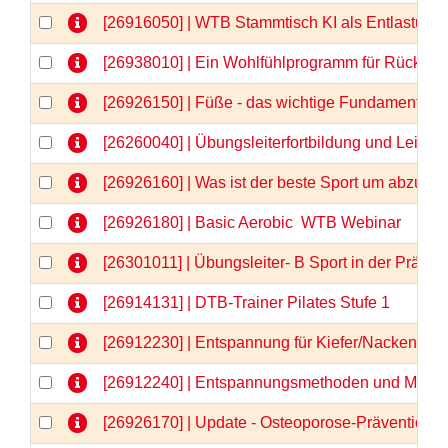
[26916050] | WTB Stammtisch KI als Entlastung 
[26938010] | Ein Wohlfühlprogramm für Rücken 
[26926150] | Füße - das wichtige Fundament -
[26260040] | Übungsleiterfortbildung und Lei
[26926160] | Was ist der beste Sport um abzu
[26926180] | Basic Aerobic  WTB Webinar
[26301011] | Übungsleiter- B Sport in der Prä
[26914131] | DTB-Trainer Pilates Stufe 1
[26912230] | Entspannung für Kiefer/Nacken/Sch
[26912240] | Entspannungsmethoden und Medita
[26926170] | Update - Osteoporose-Prävention