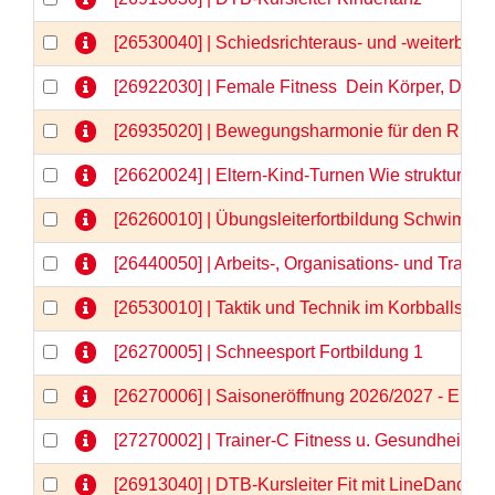
[26530040] | Schiedsrichteraus- und -weiterbild
[26922030] | Female Fitness  Dein Körper, Dein
[26935020] | Bewegungsharmonie für den Rücken
[26620024] | Eltern-Kind-Turnen Wie strukturier
[26260010] | Übungsleiterfortbildung Schwimm
[26440050] | Arbeits-, Organisations- und Train
[26530010] | Taktik und Technik im Korbballspor
[26270005] | Schneesport Fortbildung 1
[26270006] | Saisoneröffnung 2026/2027 - Einlä
[27270002] | Trainer-C Fitness u. Gesundheit \"N
[26913040] | DTB-Kursleiter Fit mit LineDance