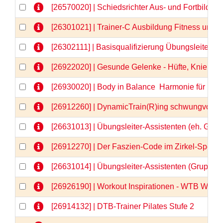
[26570020] | Schiedsrichter Aus- und Fortbildu
[26301021] | Trainer-C Ausbildung Fitness und
[26302111] | Basisqualifizierung Übungsleiter-C
[26922020] | Gesunde Gelenke - Hüfte, Knie & Co
[26930020] | Body in Balance  Harmonie für Kör
[26912260] | DynamicTrain(R)ing schwungvolle 
[26631013] | Übungsleiter-Assistenten (eh. Gru
[26912270] | Der Faszien-Code im Zirkel-Spezia
[26631014] | Übungsleiter-Assistenten (Gruppe
[26926190] | Workout Inspirationen - WTB Webi
[26914132] | DTB-Trainer Pilates Stufe 2