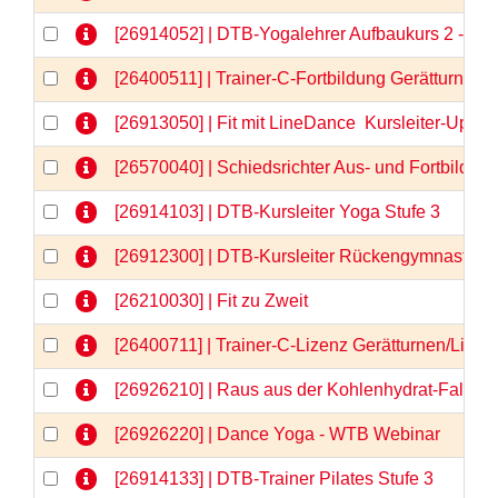
[26914052] | DTB-Yogalehrer Aufbaukurs 2 - We
[26400511] | Trainer-C-Fortbildung Gerätturnen
[26913050] | Fit mit LineDance  Kursleiter-Upda
[26570040] | Schiedsrichter Aus- und Fortbildun
[26914103] | DTB-Kursleiter Yoga Stufe 3
[26912300] | DTB-Kursleiter Rückengymnastik
[26210030] | Fit zu Zweit
[26400711] | Trainer-C-Lizenz Gerätturnen/Liz
[26926210] | Raus aus der Kohlenhydrat-Falle 
[26926220] | Dance Yoga - WTB Webinar
[26914133] | DTB-Trainer Pilates Stufe 3