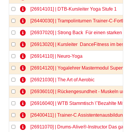
[26914101] | DTB-Kursleiter Yoga Stufe 1
[26440030] | Trampolinturnen Trainer-C-Fortbil
[26937020] | Strong Back  Für einen starken u
[26913020] | Kursleiter  DanceFitness im besten 
[26914110] | Neuro-Yoga
[26914120] | Yogalehrer Mastermodul Supervis
[26921030] | The Art of Aerobic
[26936010] | Rückengesundheit - Muskeln und F
[26916040] | WTB Stammtisch \"Bezahlte Mitarbe
[26400411] | Trainer-C Assistentenausbildung, Te
[26911070] | Drums-Alive®-Instructor Das ganz