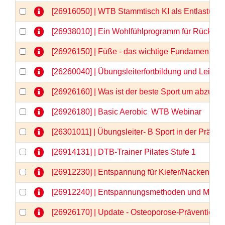
[26916050] | WTB Stammtisch KI als Entlastung 
[26938010] | Ein Wohlfühlprogramm für Rücken 
[26926150] | Füße - das wichtige Fundament -
[26260040] | Übungsleiterfortbildung und Lei
[26926160] | Was ist der beste Sport um abzu
[26926180] | Basic Aerobic  WTB Webinar
[26301011] | Übungsleiter- B Sport in der Prä
[26914131] | DTB-Trainer Pilates Stufe 1
[26912230] | Entspannung für Kiefer/Nacken/Sch
[26912240] | Entspannungsmethoden und Medita
[26926170] | Update - Osteoporose-Prävention