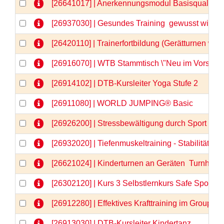
[26641017] | Anerkennungsmodul Basisqualifizi
[26937030] | Gesundes Training  gewusst wie
[26420110] | Trainerfortbildung (Gerätturnen wei
[26916070] | WTB Stammtisch \"Neu im Vorstand
[26914102] | DTB-Kursleiter Yoga Stufe 2
[26911080] | WORLD JUMPING® Basic
[26926200] | Stressbewältigung durch Sport - 
[26932020] | Tiefenmuskeltraining - Stabilität vo
[26621024] | Kinderturnen an Geräten  Turnhits fü
[26302120] | Kurs 3 Selbstlernkurs Safe Sport &
[26912280] | Effektives Krafttraining im GroupFi
[26913030] | DTB-Kursleiter Kindertanz