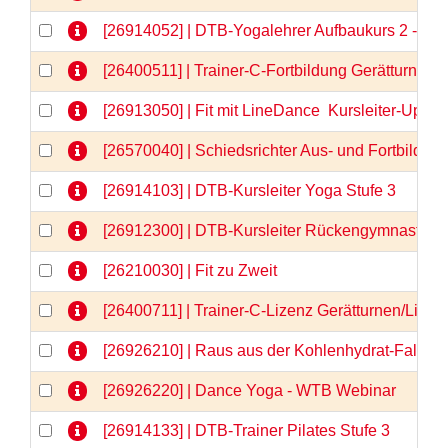
[26914052] | DTB-Yogalehrer Aufbaukurs 2 - We
[26400511] | Trainer-C-Fortbildung Gerätturnen
[26913050] | Fit mit LineDance  Kursleiter-Upda
[26570040] | Schiedsrichter Aus- und Fortbildun
[26914103] | DTB-Kursleiter Yoga Stufe 3
[26912300] | DTB-Kursleiter Rückengymnastik
[26210030] | Fit zu Zweit
[26400711] | Trainer-C-Lizenz Gerätturnen/Liz
[26926210] | Raus aus der Kohlenhydrat-Falle 
[26926220] | Dance Yoga - WTB Webinar
[26914133] | DTB-Trainer Pilates Stufe 3