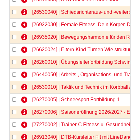
[26530040] | Schiedsrichteraus- und -weiterbild
[26922030] | Female Fitness  Dein Körper, Dein
[26935020] | Bewegungsharmonie für den Rücken
[26620024] | Eltern-Kind-Turnen Wie strukturier
[26260010] | Übungsleiterfortbildung Schwimm
[26440050] | Arbeits-, Organisations- und Train
[26530010] | Taktik und Technik im Korbballspor
[26270005] | Schneesport Fortbildung 1
[26270006] | Saisoneröffnung 2026/2027 - Einlä
[27270002] | Trainer-C Fitness u. Gesundheit \"N
[26913040] | DTB-Kursleiter Fit mit LineDance