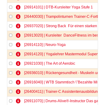
[26914101] | DTB-Kursleiter Yoga Stufe 1
[26440030] | Trampolinturnen Trainer-C-Fortbil
[26937020] | Strong Back  Für einen starken u
[26913020] | Kursleiter  DanceFitness im besten 
[26914110] | Neuro-Yoga
[26914120] | Yogalehrer Mastermodul Supervis
[26921030] | The Art of Aerobic
[26936010] | Rückengesundheit - Muskeln und F
[26916040] | WTB Stammtisch \"Bezahlte Mitarbe
[26400411] | Trainer-C Assistentenausbildung, Te
[26911070] | Drums-Alive®-Instructor Das ganz