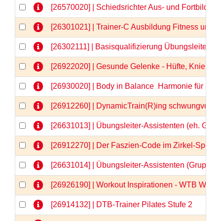
[26570020] | Schiedsrichter Aus- und Fortbildu
[26301021] | Trainer-C Ausbildung Fitness und
[26302111] | Basisqualifizierung Übungsleiter-C
[26922020] | Gesunde Gelenke - Hüfte, Knie & Co
[26930020] | Body in Balance  Harmonie für Kör
[26912260] | DynamicTrain(R)ing schwungvolle 
[26631013] | Übungsleiter-Assistenten (eh. Gru
[26912270] | Der Faszien-Code im Zirkel-Spezia
[26631014] | Übungsleiter-Assistenten (Gruppe
[26926190] | Workout Inspirationen - WTB Webi
[26914132] | DTB-Trainer Pilates Stufe 2