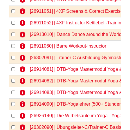
[26911051] | 4XF Screens & Correct Exercises
[26911052] | 4XF Instructor Kettlebell-Training
[26913010] | Dance Dance around the World
[26911060] | Barre Workout-Instructor
[26302091] | Trainer-C Ausbildung Gymnastik/
[26914081] | DTB-Yoga Mastermodul Yoga & Anat
[26914082] | DTB-Yoga Mastermodul Yoga & Anat
[26914083] | DTB-Yoga Mastermodul Yoga & Anato
[26914090] | DTB-Yogalehrer (500+ Stunden)  
[26926140] | Die Wirbelsäule im Yoga - Yogaa
[26302090] | Übungsleiter-C/Trainer-C Basisqua