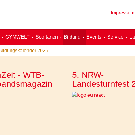
Impressum
!
GYMWELT
Sportarten
Bildung
Events
Service
La
Bildungskalender 2026
Zeit - WTB-
5. NRW-
bandsmagazin
Landesturnfest 