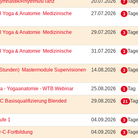
 Gymnastik/Rhythmus/Tanz
20.07.2026
Tag
7
 Yoga & Anatomie  Medizinische
27.07.2026
Tag
3
 Yoga & Anatomie  Medizinische
29.07.2026
Tag
3
 Yoga & Anatomie  Medizinische
31.07.2026
Tag
3
Stunden)  Mastermodule Supervisionen
14.08.2026
Tag
3
oga - Yogaanatomie - WTB Webinar
25.08.2026
Tag
1
-C Basisqualifizierung Blended
29.08.2026
Ta
21
tufe 1
04.09.2026
Tag
3
r-C-Fortbildung
04.09.2026
Tag
3