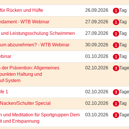
 für Rücken und Hüfte
26.09.2026
Tag
1
Fundament - WTB Webinar
27.09.2026
Tag
1
ung und Leistungsschulung Schwimmen
27.09.2026
Tag
1
ort um abzunehmen? - WTB Webinar
30.09.2026
Tag
1
ebinar
01.10.2026
Tag
1
n der Prävention: Allgemeines
02.10.2026
Tag
3
rpunkten Haltung und
auf-System
ufe 1
02.10.2026
Tag
3
r/Nacken/Schulter Special
02.10.2026
Tag
1
 und Meditation für Sportgruppen Dem
03.10.2026
Tag
2
it und Entspannung