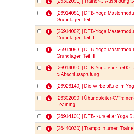
[26302091] | Trainer-C Ausbildung
[26914081] | DTB-Yoga Mastermodul
Grundlagen Teil I
[26914082] | DTB-Yoga Mastermodul
Grundlagen Teil II
[26914083] | DTB-Yoga Mastermodul
Grundlagen Teil III
[26914090] | DTB-Yogalehrer (500+ 
& Abschlussprüfung
[26926140] | Die Wirbelsäule im Y
[26302090] | Übungsleiter-C/Trainer
Learning
[26914101] | DTB-Kursleiter Yoga S
[26440030] | Trampolinturnen Traine