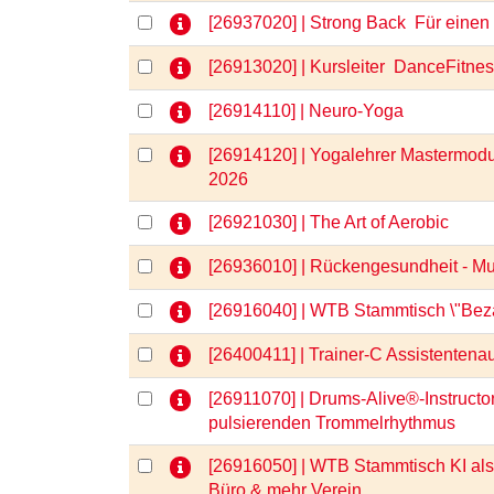
[26937020] | Strong Back  Für ein
[26913020] | Kursleiter  DanceFitne
[26914110] | Neuro-Yoga
[26914120] | Yogalehrer Mastermod
2026
[26921030] | The Art of Aerobic
[26936010] | Rückengesundheit - M
[26916040] | WTB Stammtisch \"Bezah
[26400411] | Trainer-C Assistentenau
[26911070] | Drums-Alive®-Instructo
pulsierenden Trommelrhythmus
[26916050] | WTB Stammtisch KI als 
Büro & mehr Verein