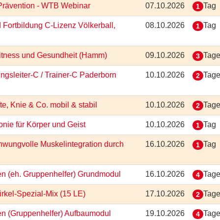
-Prävention - WTB Webinar
07.10.2026
Tag
1
 Fortbildung C-Lizenz Völkerball,
08.10.2026
Tag
1
 Fitness und Gesundheit (Hamm)
09.10.2026
Tag
3
ungsleiter-C / Trainer-C Paderborn
10.10.2026
Tag
2
e, Knie & Co. mobil & stabil
10.10.2026
Tag
2
onie für Körper und Geist
10.10.2026
Tag
1
hwungvolle Muskelintegration durch
16.10.2026
Tag
1
ten (eh. Gruppenhelfer) Grundmodul
16.10.2026
Tag
4
irkel-Spezial-Mix (15 LE)
17.10.2026
Tag
2
ten (Gruppenhelfer) Aufbaumodul
19.10.2026
Tag
4