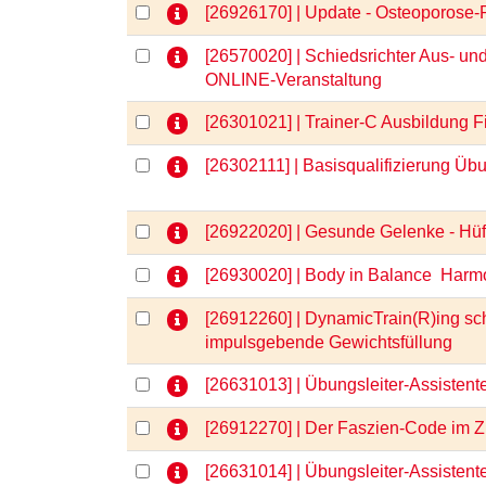
[26926170] | Update - Osteoporose
[26570020] | Schiedsrichter Aus- und
ONLINE-Veranstaltung
[26301021] | Trainer-C Ausbildung
[26302111] | Basisqualifizierung Üb
[26922020] | Gesunde Gelenke - Hüft
[26930020] | Body in Balance  Harm
[26912260] | DynamicTrain(R)ing sc
impulsgebende Gewichtsfüllung
[26631013] | Übungsleiter-Assisten
[26912270] | Der Faszien-Code im Z
[26631014] | Übungsleiter-Assisten