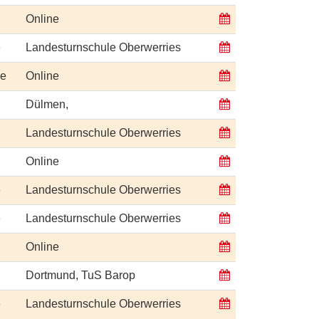
Online
e
Landesturnschule Oberwerries
ge
Online
Dülmen,
Landesturnschule Oberwerries
Online
e
Landesturnschule Oberwerries
e
Landesturnschule Oberwerries
Online
Dortmund, TuS Barop
e
Landesturnschule Oberwerries