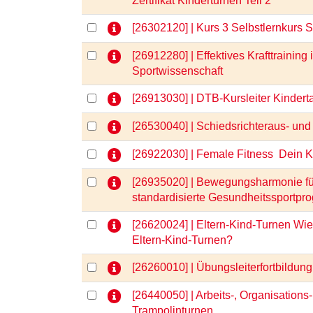
Zertifikat Kinderturnen Teil 2
[26302120] | Kurs 3 Selbstlernkurs 
[26912280] | Effektives Krafttrainin
Sportwissenschaft
[26913030] | DTB-Kursleiter Kinder
[26530040] | Schiedsrichteraus- und
[26922030] | Female Fitness  Dein 
[26935020] | Bewegungsharmonie für
standardisierte Gesundheitssportpr
[26620024] | Eltern-Kind-Turnen Wie
Eltern-Kind-Turnen?
[26260010] | Übungsleiterfortbild
[26440050] | Arbeits-, Organisations
Trampolinturnen