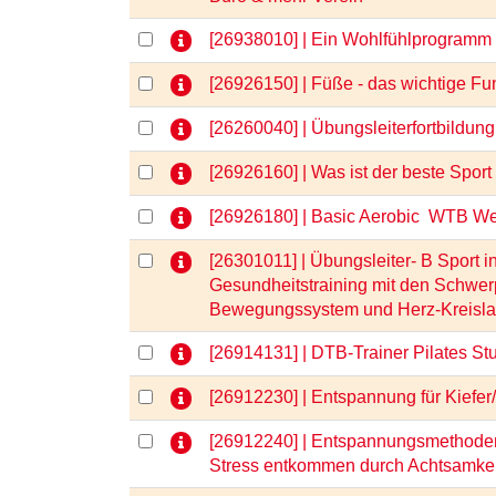
[26938010] | Ein Wohlfühlprogramm
[26926150] | Füße - das wichtige 
[26260040] | Übungsleiterfortbild
[26926160] | Was ist der beste Sp
[26926180] | Basic Aerobic  WTB W
[26301011] | Übungsleiter- B Sport i
Gesundheitstraining mit den Schwe
Bewegungssystem und Herz-Kreisl
[26914131] | DTB-Trainer Pilates St
[26912230] | Entspannung für Kiefe
[26912240] | Entspannungsmethoden
Stress entkommen durch Achtsamke