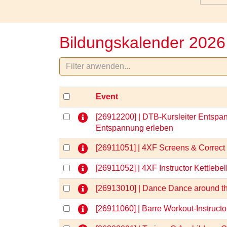
Bildungskalender 2026
Event
[26912200] | DTB-Kursleiter Entspan
Entspannung erleben
[26911051] | 4XF Screens & Correct
[26911052] | 4XF Instructor Kettlebel
[26913010] | Dance Dance around t
[26911060] | Barre Workout-Instruct