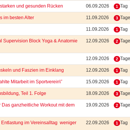
en starken und gesunden Rücken
06.09.2026
Tag
1
ss im besten Alter
11.09.2026
Tag
3
11.09.2026
Tag
1
ul Supervision Block Yoga & Anatomie
12.09.2026
Tag
2
12.09.2026
Tag
2
uskeln und Faszien im Einklang
12.09.2026
Tag
1
lte Mitarbeit im Sportverein\"
15.09.2026
Tag
1
sbildung, Teil 1. Folge
18.09.2026
Tag
3
r Das ganzheitliche Workout mit dem
19.09.2026
Tag
2
Entlastung im Vereinsalltag  weniger
22.09.2026
Tag
1