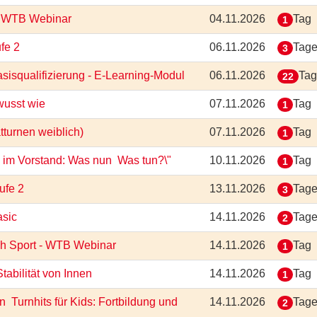
 - WTB Webinar
04.11.2026
Tag
1
ufe 2
06.11.2026
Tag
3
isqualifizierung - E-Learning-Modul
06.11.2026
Ta
22
ewusst wie
07.11.2026
Tag
1
ätturnen weiblich)
07.11.2026
Tag
1
im Vorstand: Was nun  Was tun?\"
10.11.2026
Tag
1
tufe 2
13.11.2026
Tag
3
asic
14.11.2026
Tag
2
rch Sport - WTB Webinar
14.11.2026
Tag
1
Stabilität von Innen
14.11.2026
Tag
1
 Turnhits für Kids: Fortbildung und
14.11.2026
Tag
2