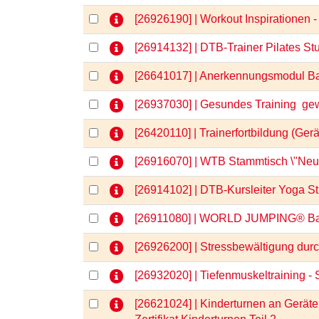
[26926190] | Workout Inspirationen
[26914132] | DTB-Trainer Pilates St
[26641017] | Anerkennungsmodul Bas
[26937030] | Gesundes Training  g
[26420110] | Trainerfortbildung (Ger
[26916070] | WTB Stammtisch \"Neu 
[26914102] | DTB-Kursleiter Yoga S
[26911080] | WORLD JUMPING® B
[26926200] | Stressbewältigung du
[26932020] | Tiefenmuskeltraining - 
[26621024] | Kinderturnen an Geräten 