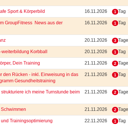
Safe Sport & Körperbild
16.11.2026
Tag
1
g im GroupFitness  News aus der
16.11.2026
Tag
1
tanz
20.11.2026
Tag
3
 -weiterbildung Korbball
20.11.2026
Tag
1
Körper, Dein Training
21.11.2026
Tag
2
 den Rücken - inkl. Einweisung in das
21.11.2026
Tag
1
ogramm Gesundheitstraining
 strukturiere ich meine Turnstunde beim
21.11.2026
Tag
2
ung Schwimmen
21.11.2026
Tag
2
- und Trainingsoptimierung
22.11.2026
Tag
1