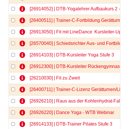
[26914052] | DTB-Yogalehrer Aufbaukurs 2 - We
[26400511] | Trainer-C-Fortbildung Gerätturnen
[26913050] | Fit mit LineDance  Kursleiter-Upda
[26570040] | Schiedsrichter Aus- und Fortbildun
[26914103] | DTB-Kursleiter Yoga Stufe 3
[26912300] | DTB-Kursleiter Rückengymnastik
[26210030] | Fit zu Zweit
[26400711] | Trainer-C-Lizenz Gerätturnen/Liz
[26926210] | Raus aus der Kohlenhydrat-Falle 
[26926220] | Dance Yoga - WTB Webinar
[26914133] | DTB-Trainer Pilates Stufe 3