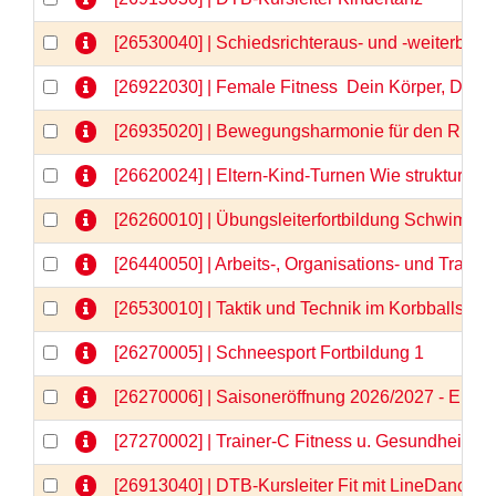
[26530040] | Schiedsrichteraus- und -weiterbild
[26922030] | Female Fitness  Dein Körper, Dein
[26935020] | Bewegungsharmonie für den Rücken
[26620024] | Eltern-Kind-Turnen Wie strukturier
[26260010] | Übungsleiterfortbildung Schwimm
[26440050] | Arbeits-, Organisations- und Train
[26530010] | Taktik und Technik im Korbballspor
[26270005] | Schneesport Fortbildung 1
[26270006] | Saisoneröffnung 2026/2027 - Einlä
[27270002] | Trainer-C Fitness u. Gesundheit \"N
[26913040] | DTB-Kursleiter Fit mit LineDance