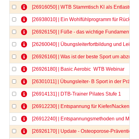
[26916050] | WTB Stammtisch KI als Entlastung 
[26938010] | Ein Wohlfühlprogramm für Rücken 
[26926150] | Füße - das wichtige Fundament -
[26260040] | Übungsleiterfortbildung und Lei
[26926160] | Was ist der beste Sport um abzu
[26926180] | Basic Aerobic  WTB Webinar
[26301011] | Übungsleiter- B Sport in der Prä
[26914131] | DTB-Trainer Pilates Stufe 1
[26912230] | Entspannung für Kiefer/Nacken/Sch
[26912240] | Entspannungsmethoden und Medita
[26926170] | Update - Osteoporose-Prävention