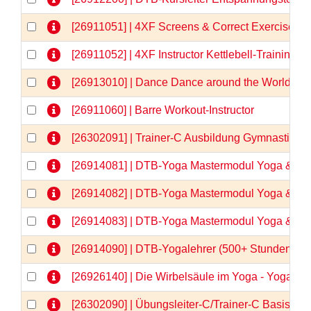
[26911051] | 4XF Screens & Correct Exercises
[26911052] | 4XF Instructor Kettlebell-Training
[26913010] | Dance Dance around the World
[26911060] | Barre Workout-Instructor
[26302091] | Trainer-C Ausbildung Gymnastik/
[26914081] | DTB-Yoga Mastermodul Yoga & Anat
[26914082] | DTB-Yoga Mastermodul Yoga & Anat
[26914083] | DTB-Yoga Mastermodul Yoga & Anato
[26914090] | DTB-Yogalehrer (500+ Stunden)  
[26926140] | Die Wirbelsäule im Yoga - Yogaa
[26302090] | Übungsleiter-C/Trainer-C Basisqua