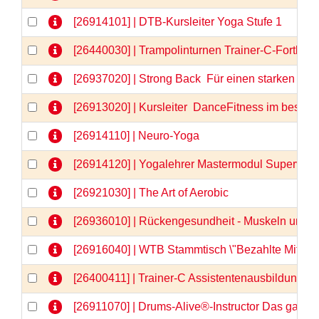
[26914101] | DTB-Kursleiter Yoga Stufe 1
[26440030] | Trampolinturnen Trainer-C-Fortbil
[26937020] | Strong Back  Für einen starken u
[26913020] | Kursleiter  DanceFitness im besten 
[26914110] | Neuro-Yoga
[26914120] | Yogalehrer Mastermodul Supervis
[26921030] | The Art of Aerobic
[26936010] | Rückengesundheit - Muskeln und F
[26916040] | WTB Stammtisch \"Bezahlte Mitarbe
[26400411] | Trainer-C Assistentenausbildung, Te
[26911070] | Drums-Alive®-Instructor Das ganz