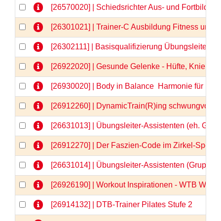
[26570020] | Schiedsrichter Aus- und Fortbildu
[26301021] | Trainer-C Ausbildung Fitness und
[26302111] | Basisqualifizierung Übungsleiter-C
[26922020] | Gesunde Gelenke - Hüfte, Knie & Co
[26930020] | Body in Balance  Harmonie für Kör
[26912260] | DynamicTrain(R)ing schwungvolle 
[26631013] | Übungsleiter-Assistenten (eh. Gru
[26912270] | Der Faszien-Code im Zirkel-Spezia
[26631014] | Übungsleiter-Assistenten (Gruppe
[26926190] | Workout Inspirationen - WTB Webi
[26914132] | DTB-Trainer Pilates Stufe 2