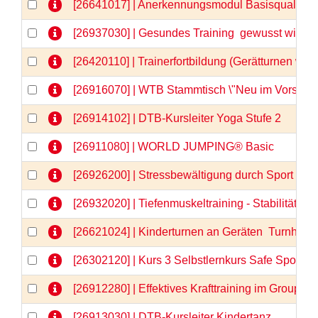
[26641017] | Anerkennungsmodul Basisqualifizi
[26937030] | Gesundes Training  gewusst wie
[26420110] | Trainerfortbildung (Gerätturnen wei
[26916070] | WTB Stammtisch \"Neu im Vorstand
[26914102] | DTB-Kursleiter Yoga Stufe 2
[26911080] | WORLD JUMPING® Basic
[26926200] | Stressbewältigung durch Sport - 
[26932020] | Tiefenmuskeltraining - Stabilität vo
[26621024] | Kinderturnen an Geräten  Turnhits fü
[26302120] | Kurs 3 Selbstlernkurs Safe Sport &
[26912280] | Effektives Krafttraining im GroupFi
[26913030] | DTB-Kursleiter Kindertanz