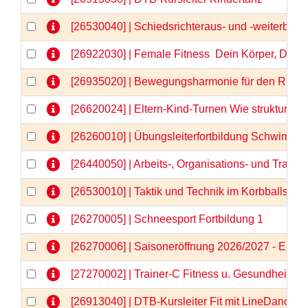
[26530040] | Schiedsrichteraus- und -weiterbild
[26922030] | Female Fitness  Dein Körper, Dein
[26935020] | Bewegungsharmonie für den Rücken
[26620024] | Eltern-Kind-Turnen Wie strukturier
[26260010] | Übungsleiterfortbildung Schwimm
[26440050] | Arbeits-, Organisations- und Train
[26530010] | Taktik und Technik im Korbballspor
[26270005] | Schneesport Fortbildung 1
[26270006] | Saisoneröffnung 2026/2027 - Einlä
[27270002] | Trainer-C Fitness u. Gesundheit \"N
[26913040] | DTB-Kursleiter Fit mit LineDance