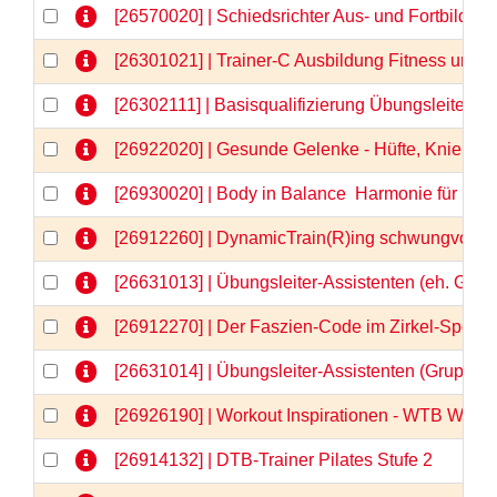
[26570020] | Schiedsrichter Aus- und Fortbildu
[26301021] | Trainer-C Ausbildung Fitness und
[26302111] | Basisqualifizierung Übungsleiter-C
[26922020] | Gesunde Gelenke - Hüfte, Knie & Co
[26930020] | Body in Balance  Harmonie für Kör
[26912260] | DynamicTrain(R)ing schwungvolle 
[26631013] | Übungsleiter-Assistenten (eh. Gru
[26912270] | Der Faszien-Code im Zirkel-Spezia
[26631014] | Übungsleiter-Assistenten (Gruppe
[26926190] | Workout Inspirationen - WTB Webi
[26914132] | DTB-Trainer Pilates Stufe 2