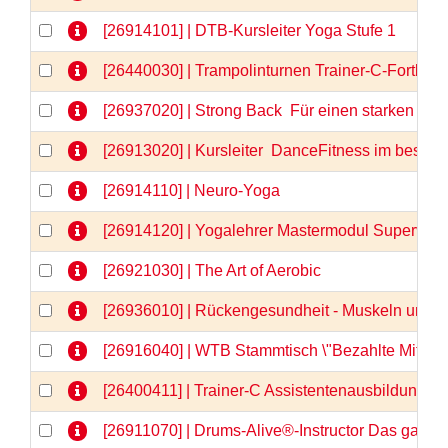
[26914101] | DTB-Kursleiter Yoga Stufe 1
[26440030] | Trampolinturnen Trainer-C-Fortbil
[26937020] | Strong Back  Für einen starken u
[26913020] | Kursleiter  DanceFitness im besten 
[26914110] | Neuro-Yoga
[26914120] | Yogalehrer Mastermodul Supervis
[26921030] | The Art of Aerobic
[26936010] | Rückengesundheit - Muskeln und F
[26916040] | WTB Stammtisch \"Bezahlte Mitarbe
[26400411] | Trainer-C Assistentenausbildung, Te
[26911070] | Drums-Alive®-Instructor Das ganz