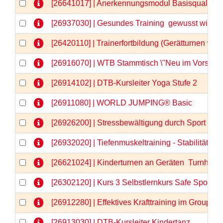
[26641017] | Anerkennungsmodul Basisqualifizi
[26937030] | Gesundes Training  gewusst wie
[26420110] | Trainerfortbildung (Gerätturnen wei
[26916070] | WTB Stammtisch \"Neu im Vorstand
[26914102] | DTB-Kursleiter Yoga Stufe 2
[26911080] | WORLD JUMPING® Basic
[26926200] | Stressbewältigung durch Sport - 
[26932020] | Tiefenmuskeltraining - Stabilität vo
[26621024] | Kinderturnen an Geräten  Turnhits fü
[26302120] | Kurs 3 Selbstlernkurs Safe Sport &
[26912280] | Effektives Krafttraining im GroupFi
[26913030] | DTB-Kursleiter Kindertanz