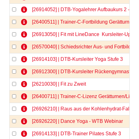
[26914052] | DTB-Yogalehrer Aufbaukurs 2 - We
[26400511] | Trainer-C-Fortbildung Gerätturnen
[26913050] | Fit mit LineDance  Kursleiter-Upda
[26570040] | Schiedsrichter Aus- und Fortbildun
[26914103] | DTB-Kursleiter Yoga Stufe 3
[26912300] | DTB-Kursleiter Rückengymnastik
[26210030] | Fit zu Zweit
[26400711] | Trainer-C-Lizenz Gerätturnen/Liz
[26926210] | Raus aus der Kohlenhydrat-Falle 
[26926220] | Dance Yoga - WTB Webinar
[26914133] | DTB-Trainer Pilates Stufe 3