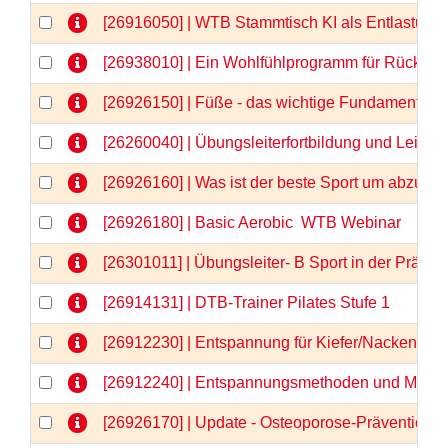
[26916050] | WTB Stammtisch KI als Entlastung 
[26938010] | Ein Wohlfühlprogramm für Rücken 
[26926150] | Füße - das wichtige Fundament -
[26260040] | Übungsleiterfortbildung und Lei
[26926160] | Was ist der beste Sport um abzu
[26926180] | Basic Aerobic  WTB Webinar
[26301011] | Übungsleiter- B Sport in der Prä
[26914131] | DTB-Trainer Pilates Stufe 1
[26912230] | Entspannung für Kiefer/Nacken/Sch
[26912240] | Entspannungsmethoden und Medita
[26926170] | Update - Osteoporose-Prävention