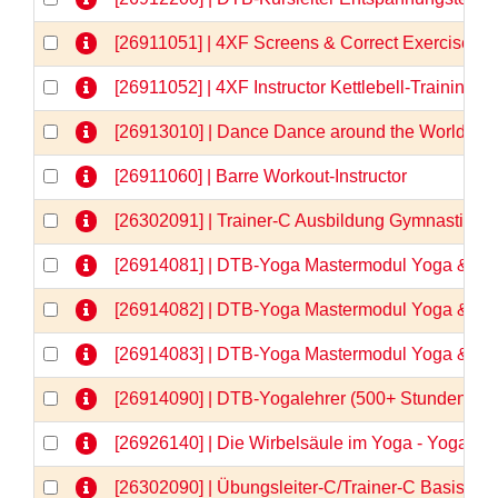
[26911051] | 4XF Screens & Correct Exercises
[26911052] | 4XF Instructor Kettlebell-Training
[26913010] | Dance Dance around the World
[26911060] | Barre Workout-Instructor
[26302091] | Trainer-C Ausbildung Gymnastik/
[26914081] | DTB-Yoga Mastermodul Yoga & Anat
[26914082] | DTB-Yoga Mastermodul Yoga & Anat
[26914083] | DTB-Yoga Mastermodul Yoga & Anato
[26914090] | DTB-Yogalehrer (500+ Stunden)  
[26926140] | Die Wirbelsäule im Yoga - Yogaa
[26302090] | Übungsleiter-C/Trainer-C Basisqua