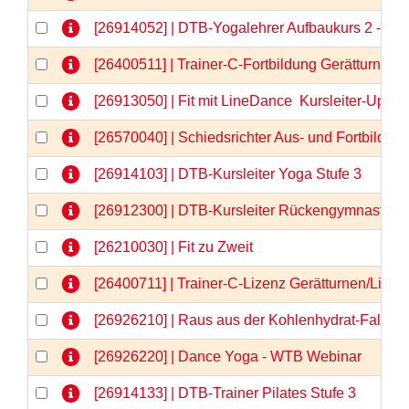
[26914052] | DTB-Yogalehrer Aufbaukurs 2 - We
[26400511] | Trainer-C-Fortbildung Gerätturnen
[26913050] | Fit mit LineDance  Kursleiter-Upda
[26570040] | Schiedsrichter Aus- und Fortbildun
[26914103] | DTB-Kursleiter Yoga Stufe 3
[26912300] | DTB-Kursleiter Rückengymnastik
[26210030] | Fit zu Zweit
[26400711] | Trainer-C-Lizenz Gerätturnen/Liz
[26926210] | Raus aus der Kohlenhydrat-Falle 
[26926220] | Dance Yoga - WTB Webinar
[26914133] | DTB-Trainer Pilates Stufe 3