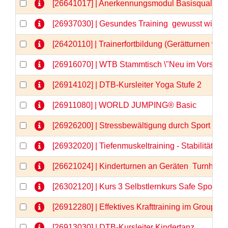
[26641017] | Anerkennungsmodul Basisqualifizi
[26937030] | Gesundes Training  gewusst wie
[26420110] | Trainerfortbildung (Gerätturnen wei
[26916070] | WTB Stammtisch \"Neu im Vorstand
[26914102] | DTB-Kursleiter Yoga Stufe 2
[26911080] | WORLD JUMPING® Basic
[26926200] | Stressbewältigung durch Sport - 
[26932020] | Tiefenmuskeltraining - Stabilität vo
[26621024] | Kinderturnen an Geräten  Turnhits fü
[26302120] | Kurs 3 Selbstlernkurs Safe Sport &
[26912280] | Effektives Krafttraining im GroupFi
[26913030] | DTB-Kursleiter Kindertanz