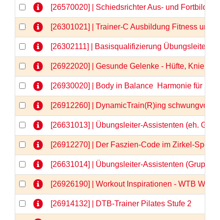
[26570020] | Schiedsrichter Aus- und Fortbildu
[26301021] | Trainer-C Ausbildung Fitness und
[26302111] | Basisqualifizierung Übungsleiter-C
[26922020] | Gesunde Gelenke - Hüfte, Knie & Co
[26930020] | Body in Balance  Harmonie für Kör
[26912260] | DynamicTrain(R)ing schwungvolle 
[26631013] | Übungsleiter-Assistenten (eh. Gru
[26912270] | Der Faszien-Code im Zirkel-Spezia
[26631014] | Übungsleiter-Assistenten (Gruppe
[26926190] | Workout Inspirationen - WTB Webi
[26914132] | DTB-Trainer Pilates Stufe 2