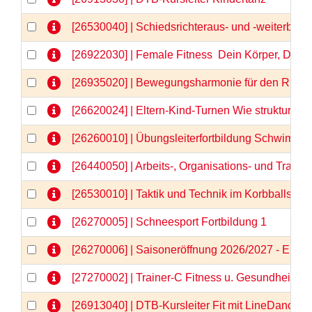
[26530040] | Schiedsrichteraus- und -weiterbild
[26922030] | Female Fitness  Dein Körper, Dein
[26935020] | Bewegungsharmonie für den Rücken
[26620024] | Eltern-Kind-Turnen Wie strukturier
[26260010] | Übungsleiterfortbildung Schwimm
[26440050] | Arbeits-, Organisations- und Train
[26530010] | Taktik und Technik im Korbballspor
[26270005] | Schneesport Fortbildung 1
[26270006] | Saisoneröffnung 2026/2027 - Einlä
[27270002] | Trainer-C Fitness u. Gesundheit \"N
[26913040] | DTB-Kursleiter Fit mit LineDance