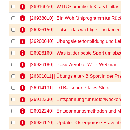
[26916050] | WTB Stammtisch KI als Entlastung 
[26938010] | Ein Wohlfühlprogramm für Rücken 
[26926150] | Füße - das wichtige Fundament -
[26260040] | Übungsleiterfortbildung und Lei
[26926160] | Was ist der beste Sport um abzu
[26926180] | Basic Aerobic  WTB Webinar
[26301011] | Übungsleiter- B Sport in der Prä
[26914131] | DTB-Trainer Pilates Stufe 1
[26912230] | Entspannung für Kiefer/Nacken/Sch
[26912240] | Entspannungsmethoden und Medita
[26926170] | Update - Osteoporose-Prävention