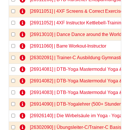
[26911051] | 4XF Screens & Correct Exercises
[26911052] | 4XF Instructor Kettlebell-Training
[26913010] | Dance Dance around the World
[26911060] | Barre Workout-Instructor
[26302091] | Trainer-C Ausbildung Gymnastik/
[26914081] | DTB-Yoga Mastermodul Yoga & Anat
[26914082] | DTB-Yoga Mastermodul Yoga & Anat
[26914083] | DTB-Yoga Mastermodul Yoga & Anato
[26914090] | DTB-Yogalehrer (500+ Stunden)  
[26926140] | Die Wirbelsäule im Yoga - Yogaa
[26302090] | Übungsleiter-C/Trainer-C Basisqua