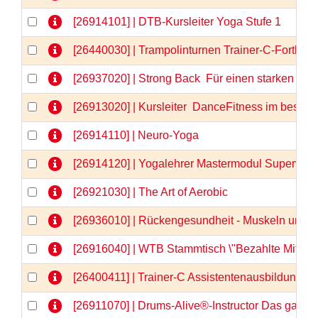
[26914101] | DTB-Kursleiter Yoga Stufe 1
[26440030] | Trampolinturnen Trainer-C-Fortbil
[26937020] | Strong Back  Für einen starken u
[26913020] | Kursleiter  DanceFitness im besten 
[26914110] | Neuro-Yoga
[26914120] | Yogalehrer Mastermodul Supervis
[26921030] | The Art of Aerobic
[26936010] | Rückengesundheit - Muskeln und F
[26916040] | WTB Stammtisch \"Bezahlte Mitarbe
[26400411] | Trainer-C Assistentenausbildung, Te
[26911070] | Drums-Alive®-Instructor Das ganz