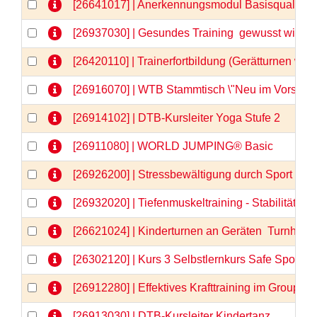
[26641017] | Anerkennungsmodul Basisqualifizi
[26937030] | Gesundes Training  gewusst wie
[26420110] | Trainerfortbildung (Gerätturnen wei
[26916070] | WTB Stammtisch \"Neu im Vorstand
[26914102] | DTB-Kursleiter Yoga Stufe 2
[26911080] | WORLD JUMPING® Basic
[26926200] | Stressbewältigung durch Sport - 
[26932020] | Tiefenmuskeltraining - Stabilität vo
[26621024] | Kinderturnen an Geräten  Turnhits fü
[26302120] | Kurs 3 Selbstlernkurs Safe Sport &
[26912280] | Effektives Krafttraining im GroupFi
[26913030] | DTB-Kursleiter Kindertanz