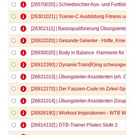
[26570020] | Schiedsrichter Aus- und Fortbildu
[26301021] | Trainer-C Ausbildung Fitness und
[26302111] | Basisqualifizierung Übungsleiter-C
[26922020] | Gesunde Gelenke - Hüfte, Knie & Co
[26930020] | Body in Balance  Harmonie für Kör
[26912260] | DynamicTrain(R)ing schwungvolle 
[26631013] | Übungsleiter-Assistenten (eh. Gru
[26912270] | Der Faszien-Code im Zirkel-Spezia
[26631014] | Übungsleiter-Assistenten (Gruppe
[26926190] | Workout Inspirationen - WTB Webi
[26914132] | DTB-Trainer Pilates Stufe 2