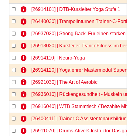
[26914101] | DTB-Kursleiter Yoga Stufe 1
[26440030] | Trampolinturnen Trainer-C-Fortbil
[26937020] | Strong Back  Für einen starken u
[26913020] | Kursleiter  DanceFitness im besten 
[26914110] | Neuro-Yoga
[26914120] | Yogalehrer Mastermodul Supervis
[26921030] | The Art of Aerobic
[26936010] | Rückengesundheit - Muskeln und F
[26916040] | WTB Stammtisch \"Bezahlte Mitarbe
[26400411] | Trainer-C Assistentenausbildung, Te
[26911070] | Drums-Alive®-Instructor Das ganz