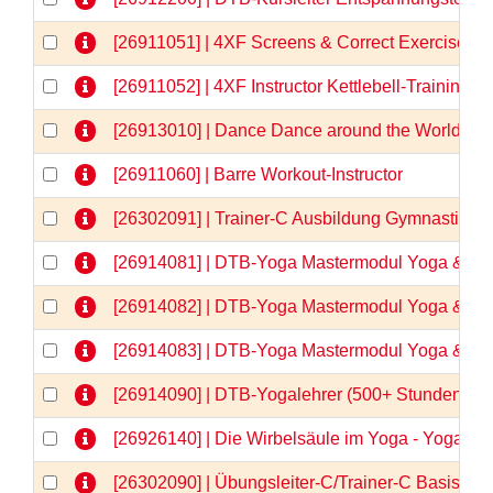
[26911051] | 4XF Screens & Correct Exercises
[26911052] | 4XF Instructor Kettlebell-Training
[26913010] | Dance Dance around the World
[26911060] | Barre Workout-Instructor
[26302091] | Trainer-C Ausbildung Gymnastik/
[26914081] | DTB-Yoga Mastermodul Yoga & Anat
[26914082] | DTB-Yoga Mastermodul Yoga & Anat
[26914083] | DTB-Yoga Mastermodul Yoga & Anato
[26914090] | DTB-Yogalehrer (500+ Stunden)  
[26926140] | Die Wirbelsäule im Yoga - Yogaa
[26302090] | Übungsleiter-C/Trainer-C Basisqua