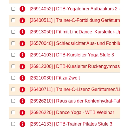
[26914052] | DTB-Yogalehrer Aufbaukurs 2 - We
[26400511] | Trainer-C-Fortbildung Gerätturnen
[26913050] | Fit mit LineDance  Kursleiter-Upda
[26570040] | Schiedsrichter Aus- und Fortbildun
[26914103] | DTB-Kursleiter Yoga Stufe 3
[26912300] | DTB-Kursleiter Rückengymnastik
[26210030] | Fit zu Zweit
[26400711] | Trainer-C-Lizenz Gerätturnen/Liz
[26926210] | Raus aus der Kohlenhydrat-Falle 
[26926220] | Dance Yoga - WTB Webinar
[26914133] | DTB-Trainer Pilates Stufe 3