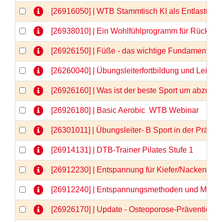
[26916050] | WTB Stammtisch KI als Entlastung 
[26938010] | Ein Wohlfühlprogramm für Rücken 
[26926150] | Füße - das wichtige Fundament -
[26260040] | Übungsleiterfortbildung und Lei
[26926160] | Was ist der beste Sport um abzu
[26926180] | Basic Aerobic  WTB Webinar
[26301011] | Übungsleiter- B Sport in der Prä
[26914131] | DTB-Trainer Pilates Stufe 1
[26912230] | Entspannung für Kiefer/Nacken/Sch
[26912240] | Entspannungsmethoden und Medita
[26926170] | Update - Osteoporose-Prävention