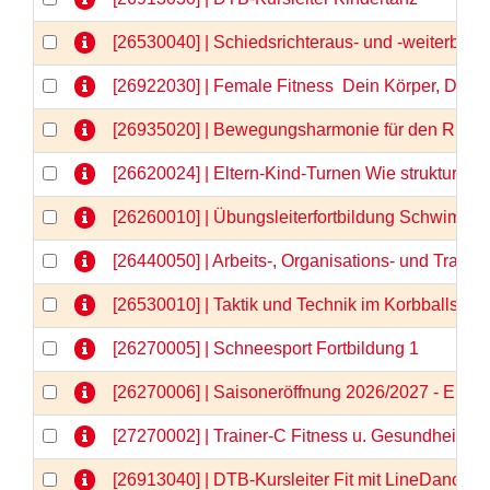
[26530040] | Schiedsrichteraus- und -weiterbild
[26922030] | Female Fitness  Dein Körper, Dein
[26935020] | Bewegungsharmonie für den Rücken
[26620024] | Eltern-Kind-Turnen Wie strukturier
[26260010] | Übungsleiterfortbildung Schwimm
[26440050] | Arbeits-, Organisations- und Train
[26530010] | Taktik und Technik im Korbballspor
[26270005] | Schneesport Fortbildung 1
[26270006] | Saisoneröffnung 2026/2027 - Einlä
[27270002] | Trainer-C Fitness u. Gesundheit \"N
[26913040] | DTB-Kursleiter Fit mit LineDance