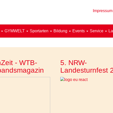
Impressum
!
GYMWELT
Sportarten
Bildung
Events
Service
La
Zeit - WTB-
5. NRW-
bandsmagazin
Landesturnfest 