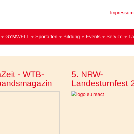
Impressum
!
GYMWELT
Sportarten
Bildung
Events
Service
La
Zeit - WTB-
5. NRW-
bandsmagazin
Landesturnfest 