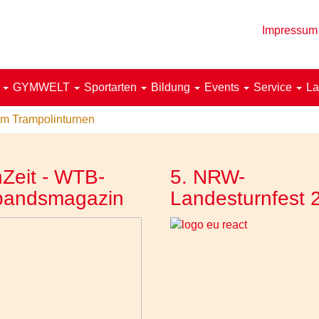
Impressum
!
GYMWELT
Sportarten
Bildung
Events
Service
La
 im Trampolinturnen
Zeit - WTB-
5. NRW-
bandsmagazin
Landesturnfest 