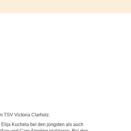
m TSV Victoria Clarholz.
l Elija Kuchela bei den jüngsten als auch
n Marx und Caro Ameling platzieren. Bei den