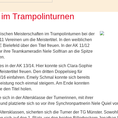
 im Trampolinturnen
ischen Meisterschaften im Trampolinturnen bei der
11 Vereinen um die Meistertitel. In den weiblichen
 Bielefeld über den Titel freuen. In der AK 11/12
or ihre Teamkameradin Nele Solfrian an die Spitze
en.
es in der AK 13/14. Hier konnte sich Clara-Sophie
istertitel freuen. Den dritten Doppelsieg für
5/16 einfahren. Emely Schmal konnte sich bereits
 Leistung noch einmal steigern. Am Ende konnten
e den Titel holen.
sich in der Altersklasse der Turnerinnen, mit ihrer
und platzierte sich so vor ihre Synchronpartnerin Nele Quiel vo
n Altersklassen, sicherten sich die Turner der TG Münster. Sowoh
ten sich auf den 1. Platz, vor den beiden Billerbeckern Jonatha