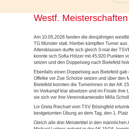
Westf. Meisterschaften
Am 10.05.2026 fanden die diesjährigen westfäl
TG Münster statt. Hierbei kämpften Turner aus 
Altersklassen durfte sich gleich 3-mal der TSVE
konnte sich Sofia Hölzer mit 45,920 Punkten v
setzen und den Doppelsieg nach Bielefeld hol
Ebenfalls einen Doppelsieg aus Bielefeld gab 
Offelke vor Zoe Scholze setzen und über den Me
Bielefeld konnten die Turnerinnen in der AK 1
im Vorkampf klar absetzen und im Finale ihre
sie sich vor ihre Vereinskameradin Milla Scholl
Liv Greta Riechart vom TSV Bösingfeld erturnte 
bestgeturnten Übung an dem Tag, den 1. Platz 
Gleich alle drei Meistertitel in den männliche
Michael Leitner, geturnt in der AK 15/16, konn